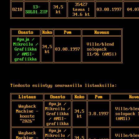
35427
13-
34,5
8218
tavua |
03.08.1997
04.0
SOLO1.ZIP
kt
34.6 kt
Osasto
Koko
Pvm
Kuvaus
Apaja /
Mikroilu /
Ville/blend 
34,5
Grafiikka
03.08.1997
solopack 
kt
/ ANSI-
11/96 (ANSi)
grafiikka
Tiedosto esiintyy seuraavilla listauksilla:
Listaus
Osasto
Koko
Pvm
Kuva
Apaja /
Wayback
Mikroilu /
Ville/blen
Machine -
34,5
Grafiikka
3.8.1997
solopack 1
kooste
kt
/ ANSI-
(ANSi)
"2026"
grafiikka
Apaja /
Wayback
Mikroilu /
Ville/blen
Machine -
34,5