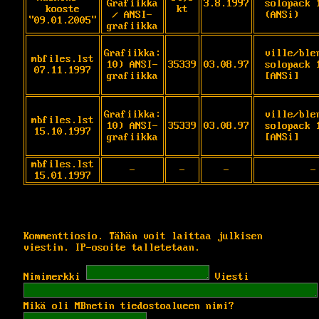
Grafiikka
3.8.1997
solopack 1
kooste
kt
/ ANSI-
(ANSi)
"09.01.2005"
grafiikka
Grafiikka:
ville/blen
mbfiles.lst
10) ANSI-
35339
03.08.97
solopack 11/9
07.11.1997
grafiikka
[ANSi]
Grafiikka:
ville/blen
mbfiles.lst
10) ANSI-
35339
03.08.97
solopack 11/9
15.10.1997
grafiikka
[ANSi]
mbfiles.lst
-
-
-
-
15.01.1997
Kommenttiosio. Tähän voit laittaa julkisen
viestin. IP-osoite talletetaan.
Nimimerkki
Viesti
Mikä oli MBnetin tiedostoalueen nimi?