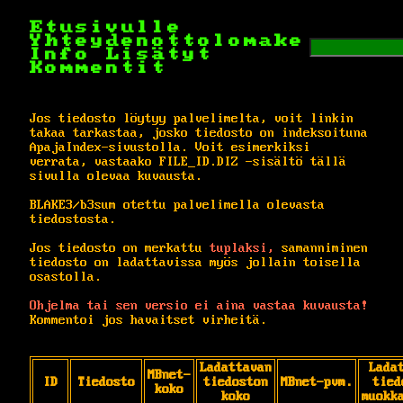
Etusivulle
Yhteydenottolomake
Info
Lisätyt
Kommentit
Jos tiedosto löytyy palvelimelta, voit linkin
takaa tarkastaa, josko tiedosto on indeksoituna
ApajaIndex-sivustolla. Voit esimerkiksi
verrata, vastaako FILE_ID.DIZ -sisältö tällä
sivulla olevaa kuvausta.
BLAKE3/b3sum otettu palvelimella olevasta
tiedostosta.
Jos tiedosto on merkattu
tuplaksi,
samanniminen
tiedosto on ladattavissa myös jollain toisella
osastolla.
Ohjelma tai sen versio ei aina vastaa kuvausta!
Kommentoi jos havaitset virheitä.
Ladattavan
Lada
MBnet-
ID
Tiedosto
tiedoston
MBnet-pvm.
tied
koko
koko
muokk