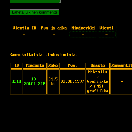
Viestin ID
Pvm ja aika
Nimimerkki
Viesti
-
-
-
-
Samankaltaisia tiedostonimiä:
ID
Tiedosto
Koko
Pvm.
Osasto
Kommenti
Mikroilu
/
13-
34,5
8218
03.08.1997
Grafiikka
-
SOLO1.ZIP
kt
/ ANSI-
grafiikka