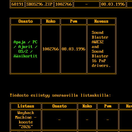
68191
SBOS296.ZIP
1002766
-
08.03.1996
Osasto
Koko
Pvm
Kuvaus
Sound 
Blaster 
Apaja / PC
AWE32 
/ Ajurit /
and 
1002766
08.03.1996
OS/2 /
Sound 
Äänikortit
Blaster 
16 PnP

drivers.
Tiedosto esiintyy seuraavilla listauksilla:
Listaus
Osasto
Koko
Pvm
Ku
Wayback
Machine -
-
-
-
kooste
"2026"