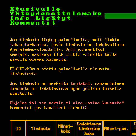
Etusivulle
Yhteydenottolomake
Info
Lisätyt
Kommentit
Jos tiedosto löytyy palvelimelta, voit linkin
takaa tarkastaa, josko tiedosto on indeksoituna
ApajaIndex-sivustolla. Voit esimerkiksi
verrata, vastaako FILE_ID.DIZ -sisältö tällä
sivulla olevaa kuvausta.
BLAKE3/b3sum otettu palvelimella olevasta
tiedostosta.
Jos tiedosto on merkattu
tuplaksi,
samanniminen
tiedosto on ladattavissa myös jollain toisella
osastolla.
Ohjelma tai sen versio ei aina vastaa kuvausta!
Kommentoi jos havaitset virheitä.
Ladattavan
MBnet-
ID
Tiedosto
tiedoston
MBnet-pvm.
koko
koko
m