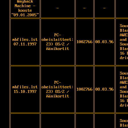
Wayback
Machine -
-
-
-
kooste
"09.01.2005"
Soun
Blas
PC-
AWE3
mbfiles.lst
oheislaitteet:
and 
1002766
08.03.96
07.11.1997
23) OS/2 /
Soun
Äänikortit
Blas
16 P
dri
Soun
Blas
PC-
AWE3
mbfiles.lst
oheislaitteet:
and 
1002766
08.03.96
15.10.1997
23) OS/2 /
Soun
Äänikortit
Blas
16 P
dri
Soun
Blas