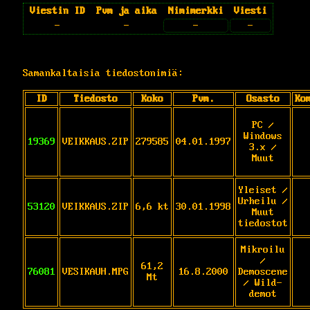
Viestin ID
Pvm ja aika
Nimimerkki
Viesti
-
-
-
-
Samankaltaisia tiedostonimiä:
ID
Tiedosto
Koko
Pvm.
Osasto
Ko
PC /
Windows
19369
VEIKKAUS.ZIP
279585
04.01.1997
3.x /
Muut
Yleiset /
Urheilu /
53120
VEIKKAUS.ZIP
6,6 kt
30.01.1998
Muut
tiedostot
Mikroilu
/
61,2
76081
VESIKAUH.MPG
16.8.2000
Demoscene
Mt
/ Wild-
demot