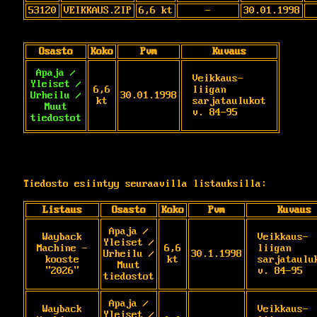
53120
VEIKKAUS.ZIP
6,6 kt
-
30.01.1998
Osasto
Koko
Pvm
Kuvaus
Apaja /
Veikkaus-
Yleiset /
6,6
liigan 
Urheilu /
30.01.1998
kt
sarjataulukot 
Muut
v. 84-95
tiedostot
Tiedosto esiintyy seuraavilla listauksilla:
Listaus
Osasto
Koko
Pvm
Kuvaus
Apaja /
Wayback
Veikkaus-
Yleiset /
Machine -
6,6
liigan 
Urheilu /
30.1.1998
kooste
kt
sarjatauluk
Muut
"2026"
v. 84-95
tiedostot
Apaja /
Wayback
Veikkaus-
Yleiset /