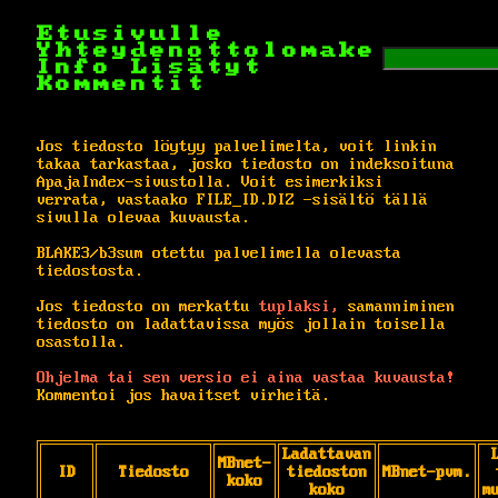
Etusivulle
Yhteydenottolomake
Info
Lisätyt
Kommentit
Jos tiedosto löytyy palvelimelta, voit linkin
takaa tarkastaa, josko tiedosto on indeksoituna
ApajaIndex-sivustolla. Voit esimerkiksi
verrata, vastaako FILE_ID.DIZ -sisältö tällä
sivulla olevaa kuvausta.
BLAKE3/b3sum otettu palvelimella olevasta
tiedostosta.
Jos tiedosto on merkattu
tuplaksi,
samanniminen
tiedosto on ladattavissa myös jollain toisella
osastolla.
Ohjelma tai sen versio ei aina vastaa kuvausta!
Kommentoi jos havaitset virheitä.
Ladattavan
MBnet-
ID
Tiedosto
tiedoston
MBnet-pvm.
koko
koko
m