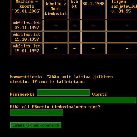
Machine -
6,6
liigan 
Urheilu /
30.1.1998
kooste
kt
sarjatauluk
Muut
"09.01.2005"
v. 84-95
tiedostot
mbfiles.lst
-
-
-
-
07.11.1997
mbfiles.lst
-
-
-
-
15.10.1997
mbfiles.lst
-
-
-
-
15.01.1997
Kommenttiosio. Tähän voit laittaa julkisen
viestin. IP-osoite talletetaan.
Nimimerkki
Viesti
Mikä oli MBnetin tiedostoalueen nimi?