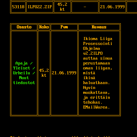
45,2
53118
ILPO22.ZIP
-
21.06.1999
kt
Osasto
Koko
Pvm
Kuvaus
Ikioma Liiga 
Prosessointi 
Ohjelma 
v2.2ILPO 
auttaa sinua 
Apaja /
perustamaan 
Yleiset /
oman liigan, 
45,2
Urheilu /
21.06.1999
mistä 

kt
Muut
ikinä 
tiedostot
haluatkaan. 
Hyvin 
muokattava, 
ja erittäin 
tehokas. 

EMailWarea.