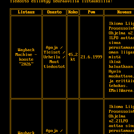
Tiedosto esiintyy seuraavilla listauksilla:
Listaus
Osasto
Koko
Pvm
Kuvaus
Ikioma Liig
Prosessoint
Ohjelma v2.
ILPO auttaa
sinua 
Apaja /
perustamaan
Wayback
Yleiset /
oman liigan
Machine -
45,2
Urheilu /
21.6.1999
mistä 

kooste
kt
Muut
ikinä 
"2026"
tiedostot
haluatkaan.
Hyvin 
muokattava,
ja erittäin
tehokas. 

EMailWarea
Ikioma Liig
Prosessoint
Ohjelma 
v2.2ILPO 
auttaa sinu
Apaja /
perustamaan
Wayback