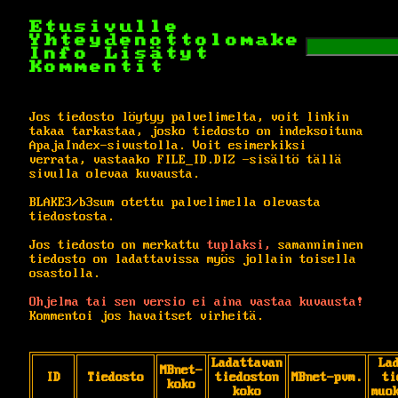
Etusivulle
Yhteydenottolomake
Info
Lisätyt
Kommentit
Jos tiedosto löytyy palvelimelta, voit linkin
takaa tarkastaa, josko tiedosto on indeksoituna
ApajaIndex-sivustolla. Voit esimerkiksi
verrata, vastaako FILE_ID.DIZ -sisältö tällä
sivulla olevaa kuvausta.
BLAKE3/b3sum otettu palvelimella olevasta
tiedostosta.
Jos tiedosto on merkattu
tuplaksi,
samanniminen
tiedosto on ladattavissa myös jollain toisella
osastolla.
Ohjelma tai sen versio ei aina vastaa kuvausta!
Kommentoi jos havaitset virheitä.
Ladattavan
La
MBnet-
ID
Tiedosto
tiedoston
MBnet-pvm.
ti
koko
koko
muo