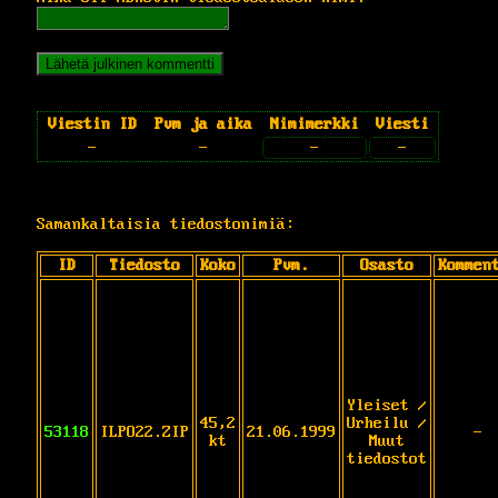
Viestin ID
Pvm ja aika
Nimimerkki
Viesti
-
-
-
-
Samankaltaisia tiedostonimiä:
ID
Tiedosto
Koko
Pvm.
Osasto
Kommen
Yleiset /
45,2
Urheilu /
53118
ILPO22.ZIP
21.06.1999
-
kt
Muut
tiedostot