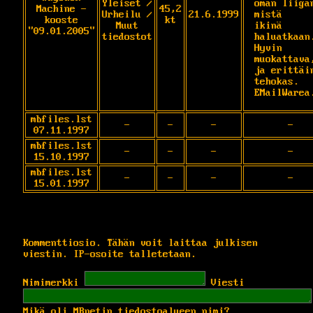
Yleiset /
oman liigan
Machine -
45,2
Urheilu /
21.6.1999
mistä 

kooste
kt
Muut
ikinä 
"09.01.2005"
tiedostot
haluatkaan.
Hyvin 
muokattava,
ja erittäin
tehokas. 

EMailWarea
mbfiles.lst
-
-
-
-
07.11.1997
mbfiles.lst
-
-
-
-
15.10.1997
mbfiles.lst
-
-
-
-
15.01.1997
Kommenttiosio. Tähän voit laittaa julkisen
viestin. IP-osoite talletetaan.
Nimimerkki
Viesti
Mikä oli MBnetin tiedostoalueen nimi?