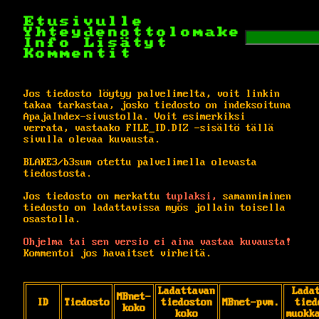
Etusivulle
Yhteydenottolomake
Info
Lisätyt
Kommentit
Jos tiedosto löytyy palvelimelta, voit linkin
takaa tarkastaa, josko tiedosto on indeksoituna
ApajaIndex-sivustolla. Voit esimerkiksi
verrata, vastaako FILE_ID.DIZ -sisältö tällä
sivulla olevaa kuvausta.
BLAKE3/b3sum otettu palvelimella olevasta
tiedostosta.
Jos tiedosto on merkattu
tuplaksi,
samanniminen
tiedosto on ladattavissa myös jollain toisella
osastolla.
Ohjelma tai sen versio ei aina vastaa kuvausta!
Kommentoi jos havaitset virheitä.
Ladattavan
Lada
MBnet-
ID
Tiedosto
tiedoston
MBnet-pvm.
tied
koko
koko
muokk