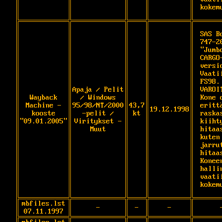
kokem
SAS Bo
747-20
"Jumbo
CARGO
versio
Vaatii
FS98. 
Apaja / Pelit
VAROIT
Wayback
/ Windows
Kone o
Machine -
95/98/NT/2000
43,7
erittä
19.12.1998
kooste
-pelit /
kt
raskas
"09.01.2005"
Viritykset -
kiihty
Muut
hitaas
kuten 
jarrut
hitaas
Koneen
hallin
vaatii
kokem
mbfiles.lst
-
-
-
07.11.1997