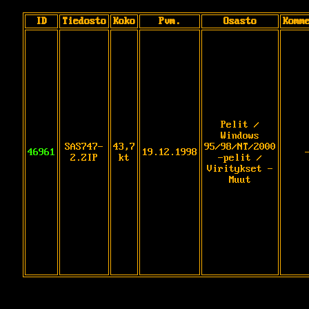
ID
Tiedosto
Koko
Pvm.
Osasto
Komm
Pelit /
Windows
SAS747-
43,7
95/98/NT/2000
46961
19.12.1998
2.ZIP
kt
-pelit /
Viritykset -
Muut