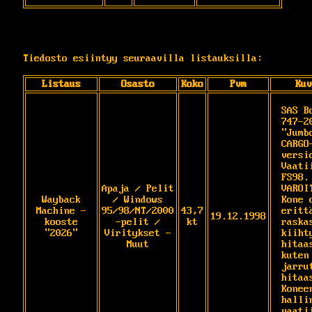
Tiedosto esiintyy seuraavilla listauksilla:
Listaus
Osasto
Koko
Pvm
Kuv
SAS Bo
747-20
"Jumbo
CARGO
versio
Vaatii
FS98. 
Apaja / Pelit
VAROIT
Wayback
/ Windows
Kone o
Machine -
95/98/NT/2000
43,7
erittä
19.12.1998
kooste
-pelit /
kt
raskas
"2026"
Viritykset -
kiihty
Muut
hitaas
kuten 
jarrut
hitaas
Koneen
hallin
vaatii