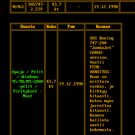
SAS747-
43,7
46961
-
19.12.1998
2.ZIP
kt
Osasto
Koko
Pvm
Kuvaus
SAS Boeing 
747-200 
"JumboJet" 
CARGO-
version. 
Vaatii 
FS98. 
Apaja / Pelit
VAROITUS: 
/ Windows
Kone on 
95/98/NT/2000
43,7
erittäin 
19.12.1998
-pelit /
kt
raskas, ja 
Viritykset -
kiihtyy 
Muut
hitaasti, 
kuten myös 
jarruttaa 
hitaasti. 
Koneen 
hallinta 
vaatii 
kokemusta.