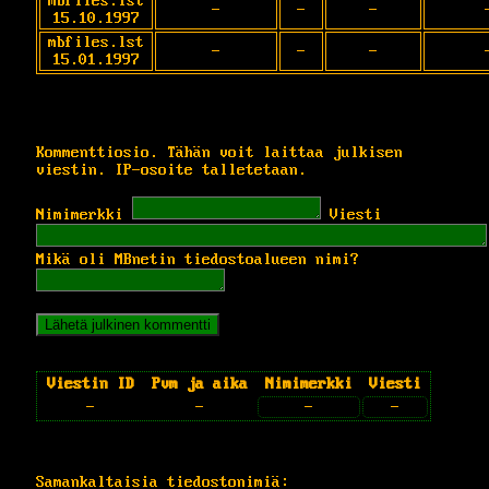
mbfiles.lst
-
-
-
15.10.1997
mbfiles.lst
-
-
-
15.01.1997
Kommenttiosio. Tähän voit laittaa julkisen
viestin. IP-osoite talletetaan.
Nimimerkki
Viesti
Mikä oli MBnetin tiedostoalueen nimi?
Viestin ID
Pvm ja aika
Nimimerkki
Viesti
-
-
-
-
Samankaltaisia tiedostonimiä: