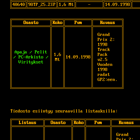
40640
98TP_25.ZIP
1,6 Mt
-
14.09.1998
Osasto
Koko
Pvm
Kuvaus
Grand 
Prix 2: 
1998 
Track 
Apaja / Pelit
1,6
Pack 
/ PC-Arkisto /
14.09.1998
Mt
v2.5 
Viritykset
Vuoden 
1998 
radat 
GP2:een.
Tiedosto esiintyy seuraavilla listauksilla:
Listaus
Osasto
Koko
Pvm
Kuvaus
Grand 
Prix 2: 