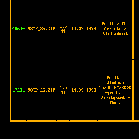
Pelit / PC-
1,6
40640
98TP_25.ZIP
14.09.1998
Arkisto /
Mt
Viritykset
Pelit /
Windows
1,6
95/98/NT/2000
47284
98TP_25.ZIP
14.09.1998
Mt
-pelit /
Viritykset -
Muut