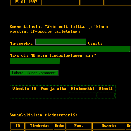
15.01.1997
Kommenttiosio. Tähän voit laittaa julkisen
viestin. IP-osoite talletetaan.
Nimimerkki
Viesti
Mikä oli MBnetin tiedostoalueen nimi?
Viestin ID
Pvm ja aika
Nimimerkki
Viesti
-
-
-
-
Samankaltaisia tiedostonimiä:
ID
Tiedosto
Koko
Pvm.
Osasto
K