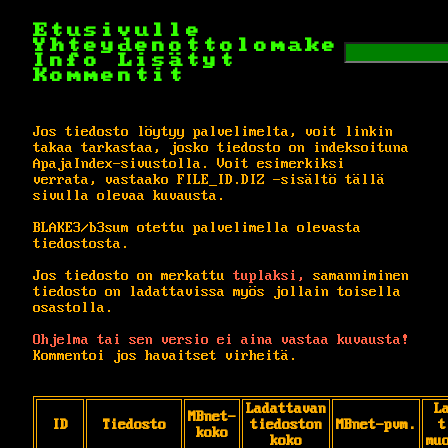
Etusivulle
Yhteydenottolomake
Info
Lisätyt
Kommentit
Jos tiedosto löytyy palvelimelta, voit linkin
takaa tarkastaa, josko tiedosto on indeksoituna
ApajaIndex-sivustolla. Voit esimerkiksi
verrata, vastaako FILE_ID.DIZ -sisältö tällä
sivulla olevaa kuvausta.
BLAKE3/b3sum otettu palvelimella olevasta
tiedostosta.
Jos tiedosto on merkattu
tuplaksi,
samanniminen
tiedosto on ladattavissa myös jollain toisella
osastolla.
Ohjelma tai sen versio ei aina vastaa kuvausta!
Kommentoi jos havaitset virheitä.
Ladattavan
L
MBnet-
ID
Tiedosto
tiedoston
MBnet-pvm.
t
koko
koko
mu