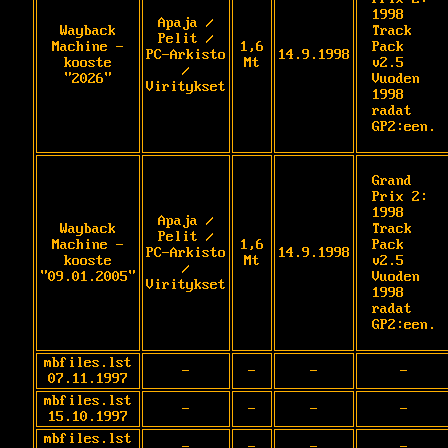
1998 
Apaja /
Wayback
Track 
Pelit /
Machine -
1,6
Pack 
PC-Arkisto
14.9.1998
kooste
Mt
v2.5 
/
"2026"
Vuoden 
Viritykset
1998 
radat 
GP2:een.
Grand 
Prix 2: 
1998 
Apaja /
Wayback
Track 
Pelit /
Machine -
1,6
Pack 
PC-Arkisto
14.9.1998
kooste
Mt
v2.5 
/
"09.01.2005"
Vuoden 
Viritykset
1998 
radat 
GP2:een.
mbfiles.lst
-
-
-
-
07.11.1997
mbfiles.lst
-
-
-
-
15.10.1997
mbfiles.lst
-
-
-
-