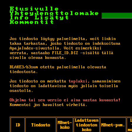
Etusivulle
Yhteydenottolomake
Info
Lisätyt
Kommentit
Jos tiedosto löytyy palvelimelta, voit linkin
takaa tarkastaa, josko tiedosto on indeksoituna
ApajaIndex-sivustolla. Voit esimerkiksi
verrata, vastaako FILE_ID.DIZ -sisältö tällä
sivulla olevaa kuvausta.
BLAKE3/b3sum otettu palvelimella olevasta
tiedostosta.
Jos tiedosto on merkattu
tuplaksi,
samanniminen
tiedosto on ladattavissa myös jollain toisella
osastolla.
Ohjelma tai sen versio ei aina vastaa kuvausta!
Kommentoi jos havaitset virheitä.
Ladattavan
MBnet-
ID
Tiedosto
tiedoston
MBnet-pvm.
koko
koko
m