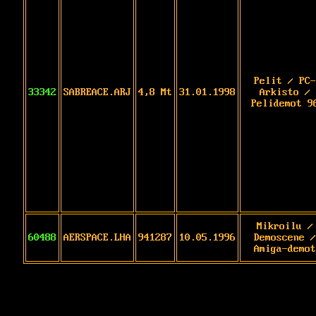
Pelit / PC-
33342
SABREACE.ARJ
4,8 Mt
31.01.1998
Arkisto /
Pelidemot 9
Mikroilu /
60488
AERSPACE.LHA
941287
10.05.1996
Demoscene /
Amiga-demot