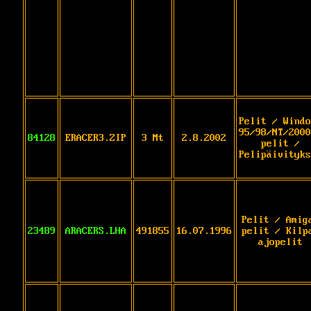
Pelit / Windo
95/98/NT/2000
84128
ERACER3.ZIP
3 Mt
2.8.2002
pelit /
Pelipäivityks
Pelit / Amig
23489
ARACERS.LHA
491855
16.07.1996
pelit / Kilp
ajopelit