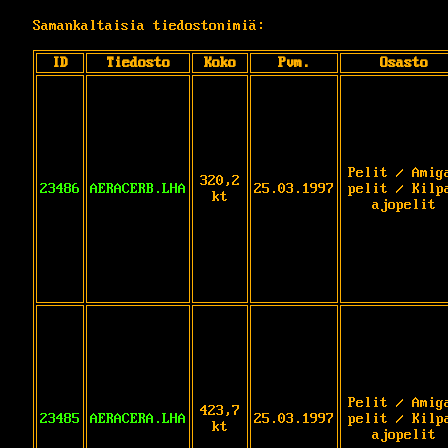
Samankaltaisia tiedostonimiä:
ID
Tiedosto
Koko
Pvm.
Osasto
Pelit / Amig
320,2
23486
AERACERB.LHA
25.03.1997
pelit / Kilp
kt
ajopelit
Pelit / Amig
423,7
23485
AERACERA.LHA
25.03.1997
pelit / Kilp
kt
ajopelit