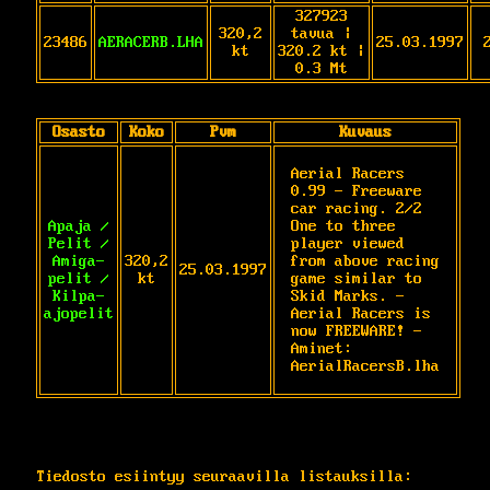
327923
320,2
tavua |
23486
AERACERB.LHA
25.03.1997
kt
320.2 kt |
0.3 Mt
Osasto
Koko
Pvm
Kuvaus
Aerial Racers 
0.99 - Freeware 
car racing. 2/2 
Apaja /
One to three 
Pelit /
player viewed 
Amiga-
320,2
from above racing 
25.03.1997
pelit /
kt
game similar to 
Kilpa-
Skid Marks. - 
ajopelit
Aerial Racers is 
now FREEWARE! - 
Aminet: 
AerialRacersB.lha
Tiedosto esiintyy seuraavilla listauksilla: