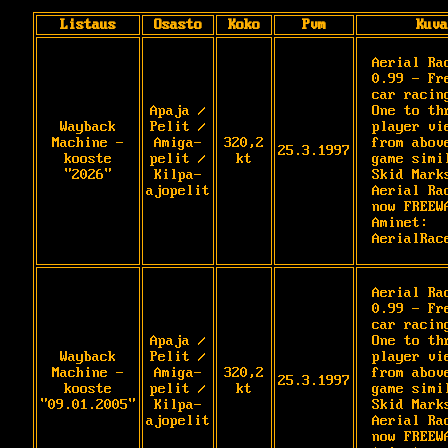
Listaus
Osasto
Koko
Pvm
Kuva
Aerial Rac
0.99 - Fre
car racing
Apaja /
One to thr
Wayback
Pelit /
player vie
Machine -
Amiga-
320,2
from above
25.3.1997
kooste
pelit /
kt
game simil
"2026"
Kilpa-
Skid Marks
ajopelit
Aerial Rac
now FREEWA
Aminet: 
AerialRac
Aerial Rac
0.99 - Fre
car racing
Apaja /
One to thr
Wayback
Pelit /
player vie
Machine -
Amiga-
320,2
from above
25.3.1997
kooste
pelit /
kt
game simil
"09.01.2005"
Kilpa-
Skid Marks
ajopelit
Aerial Rac
now FREEWA