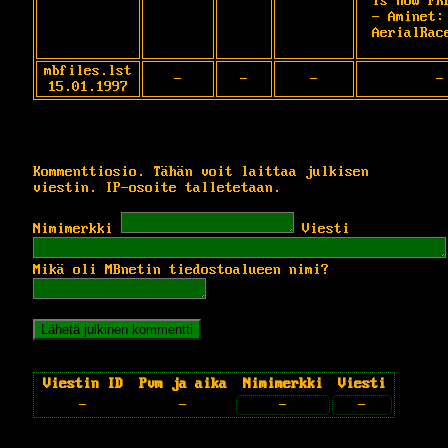
is now FRE
- Aminet: 
AerialRac
mbfiles.lst
-
-
-
-
15.01.1997
Kommenttiosio. Tähän voit laittaa julkisen
viestin. IP-osoite talletetaan.
Nimimerkki
Viesti
Mikä oli MBnetin tiedostoalueen nimi?
Viestin ID
Pvm ja aika
Nimimerkki
Viesti
-
-
-
-