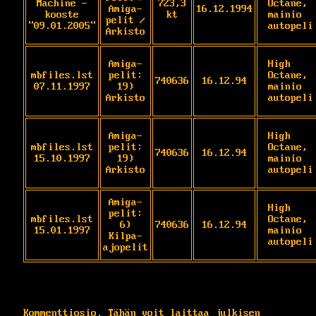
Machine -
723,3
Octane, 
Amiga-
16.12.1994
kooste
kt
mainio 
pelit /
"09.01.2005"
autopeli
Arkisto
Amiga-
High 
mbfiles.lst
pelit:
Octane, 
740636
16.12.94
07.11.1997
19)
mainio 
Arkisto
autopeli
Amiga-
High 
mbfiles.lst
pelit:
Octane, 
740636
16.12.94
15.10.1997
19)
mainio 
Arkisto
autopeli
Amiga-
High 
pelit:
mbfiles.lst
Octane, 
6)
740636
16.12.94
15.01.1997
mainio 
Kilpa-
autopeli
ajopelit
Kommenttiosio. Tähän voit laittaa julkisen