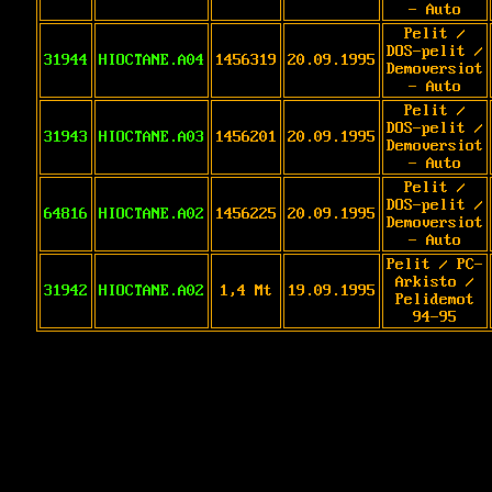
- Auto
Pelit /
DOS-pelit /
31944
HIOCTANE.A04
1456319
20.09.1995
Demoversiot
- Auto
Pelit /
DOS-pelit /
31943
HIOCTANE.A03
1456201
20.09.1995
Demoversiot
- Auto
Pelit /
DOS-pelit /
64816
HIOCTANE.A02
1456225
20.09.1995
Demoversiot
- Auto
Pelit / PC-
Arkisto /
31942
HIOCTANE.A02
1,4 Mt
19.09.1995
Pelidemot
94-95