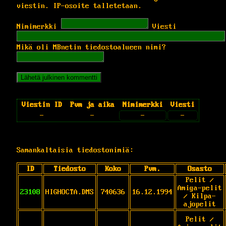
viestin. IP-osoite talletetaan.
Nimimerkki
Viesti
Mikä oli MBnetin tiedostoalueen nimi?
Viestin ID
Pvm ja aika
Nimimerkki
Viesti
-
-
-
-
Samankaltaisia tiedostonimiä:
ID
Tiedosto
Koko
Pvm.
Osasto
Pelit /
Amiga-pelit
23108
HIGHOCTA.DMS
740636
16.12.1994
/ Kilpa-
ajopelit
Pelit /