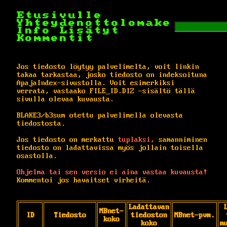
Etusivulle
Yhteydenottolomake
Info
Lisätyt
Kommentit
Jos tiedosto löytyy palvelimelta, voit linkin
takaa tarkastaa, josko tiedosto on indeksoituna
ApajaIndex-sivustolla. Voit esimerkiksi
verrata, vastaako FILE_ID.DIZ -sisältö tällä
sivulla olevaa kuvausta.
BLAKE3/b3sum otettu palvelimella olevasta
tiedostosta.
Jos tiedosto on merkattu
tuplaksi,
samanniminen
tiedosto on ladattavissa myös jollain toisella
osastolla.
Ohjelma tai sen versio ei aina vastaa kuvausta!
Kommentoi jos havaitset virheitä.
Ladattavan
MBnet-
ID
Tiedosto
tiedoston
MBnet-pvm.
koko
koko
m