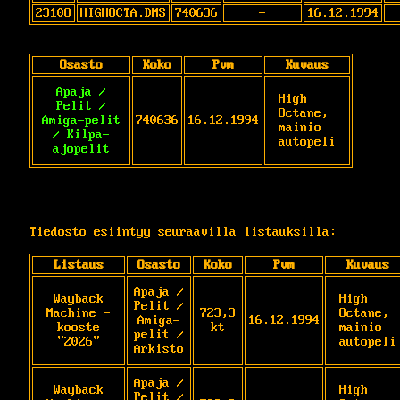
23108
HIGHOCTA.DMS
740636
-
16.12.1994
Osasto
Koko
Pvm
Kuvaus
Apaja /
High 
Pelit /
Octane, 
Amiga-pelit
740636
16.12.1994
mainio 
/ Kilpa-
autopeli
ajopelit
Tiedosto esiintyy seuraavilla listauksilla:
Listaus
Osasto
Koko
Pvm
Kuvaus
Apaja /
Wayback
High 
Pelit /
Machine -
723,3
Octane, 
Amiga-
16.12.1994
kooste
kt
mainio 
pelit /
"2026"
autopeli
Arkisto
Apaja /
Wayback
High 
Pelit /