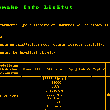
omake
Info
Lisätyt
 tarkastaa, josko tiedosto on indeksoituna ApajaIndex-si
ta.
osto on ladattavissa myös jollain toisella osastolla.
entoi jos havaitset virheitä.
Ladattavan
tiedoston
Kommentit
Alkuperä
ApajaIndex?
Tupla?
uokkauspvm.
10853/Simtel
- 10000
MSDOS
Shareware
Programs
d
28.08.2024
-
-
-
(Walnut
Creek)
(January