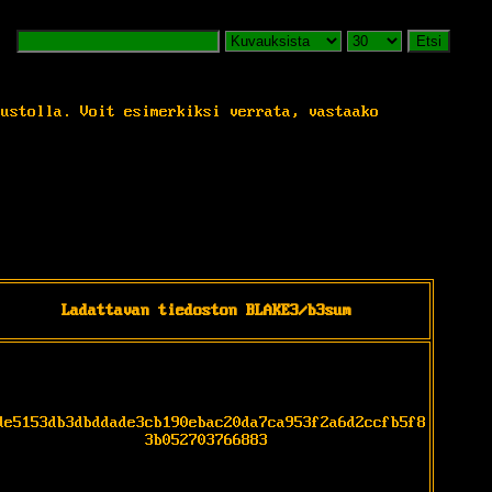
Etsi
vustolla. Voit esimerkiksi verrata, vastaako
Ladattavan tiedoston BLAKE3/b3sum
de5153db3dbddade3cb190ebac20da7ca953f2a6d2ccfb5f8
3b052703766883