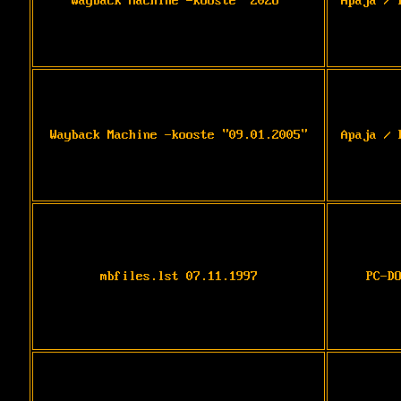
Wayback Machine -kooste "2026"
Apaja / 
Wayback Machine -kooste "09.01.2005"
Apaja / 
mbfiles.lst 07.11.1997
PC-D