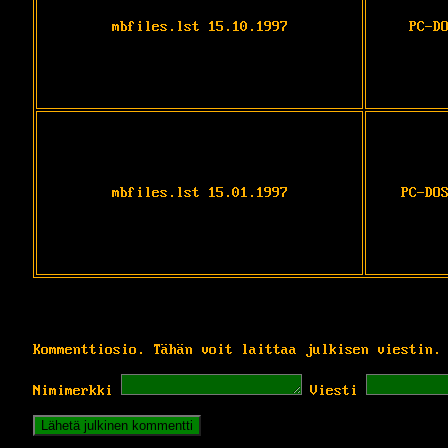
mbfiles.lst 15.10.1997
PC-D
mbfiles.lst 15.01.1997
PC-DO
Kommenttiosio. Tähän voit laittaa julkisen viestin.
Nimimerkki
Viesti