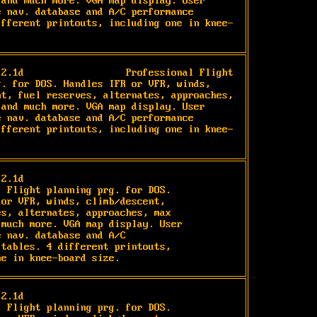
 and much more. VGA map display. User 
 nav. database and A/C performance 
ifferent printouts, including one in knee-
 2.1d                  Professional Flight 
g. for DOS. Handles IFR or VFR, winds, 
nt, fuel reserves, alternates, approaches, 
 and much more. VGA map display. User 
 nav. database and A/C performance 
ifferent printouts, including one in knee-
2.1d

 Flight planning prg. for DOS.

or VFR, winds, climb/descent,

s, alternates, approaches, max

much more. VGA map display. User

 nav. database and A/C

tables. 4 different printouts,

ne in knee-board size.
2.1d

 Flight planning prg. for DOS.
