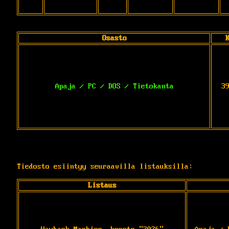
Osasto
Apaja / PC / DOS / Tietokanta
3
Tiedosto esiintyy seuraavilla listauksilla:
Listaus