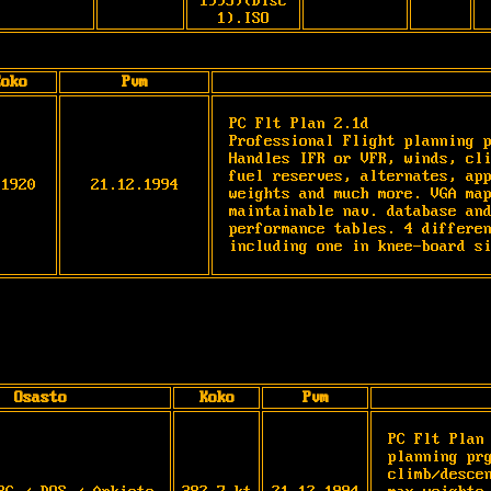
1995)(Disc
1).ISO
Koko
Pvm
PC Flt Plan 2.1d

Professional Flight planning p
Handles IFR or VFR, winds, cli
fuel reserves, alternates, app
91920
21.12.1994
weights and much more. VGA map
maintainable nav. database and
performance tables. 4 differen
including one in knee-board s
Osasto
Koko
Pvm
PC Flt Plan
planning pr
climb/desce