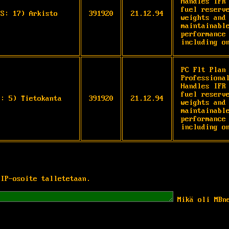
Handles IFR 
fuel reserve
OS: 17) Arkisto
391920
21.12.94
weights and 
maintainable
performance 
including o
PC Flt Plan 
Professional
Handles IFR 
fuel reserve
S: 5) Tietokanta
391920
21.12.94
weights and 
maintainable
performance 
including o
 IP-osoite talletetaan.
Mikä oli MBn