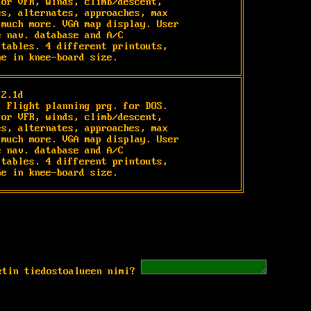
or VFR, winds, climb/descent,

s, alternates, approaches, max

much more. VGA map display. User

 nav. database and A/C

tables. 4 different printouts,

ne in knee-board size.
2.1d

 Flight planning prg. for DOS.

or VFR, winds, climb/descent,

s, alternates, approaches, max

much more. VGA map display. User

 nav. database and A/C

tables. 4 different printouts,

ne in knee-board size.
etin tiedostoalueen nimi?