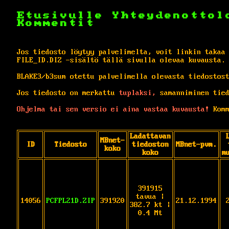
Etusivulle
Yhteydenottol
Kommentit
Jos tiedosto löytyy palvelimelta, voit linkin takaa
FILE_ID.DIZ -sisältö tällä sivulla olevaa kuvausta.
BLAKE3/b3sum otettu palvelimella olevasta tiedostos
Jos tiedosto on merkattu
tuplaksi,
samanniminen tied
Ohjelma tai sen versio ei aina vastaa kuvausta!
Komm
Ladattavan
MBnet-
ID
Tiedosto
tiedoston
MBnet-pvm.
koko
koko
m
391915
tavua |
14056
PCFPL21D.ZIP
391920
21.12.1994
382.7 kt |
0.4 Mt