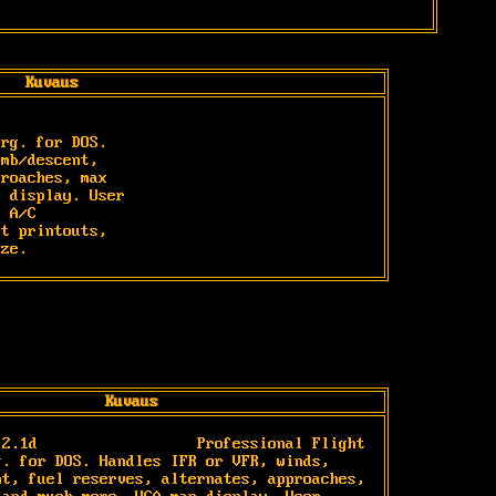
Kuvaus
rg. for DOS.

mb/descent,

roaches, max

 display. User

 A/C

t printouts,

ize.
Kuvaus
 2.1d                  Professional Flight 
g. for DOS. Handles IFR or VFR, winds, 
nt, fuel reserves, alternates, approaches, 