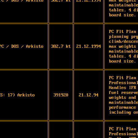
PC / DOS / Arkisto
382,7 kt
21.12.1994
max weights
maintainable
tables. 4 d
board size.
PC Flt Plan
planning pr
climb/desce
PC / DOS / Arkisto
382,7 kt
21.12.1994
max weights
maintainable
tables. 4 d
board size.
PC Flt Plan 
Professional
Handles IFR 
fuel reserve
OS: 17) Arkisto
391920
21.12.94
weights and 
maintainable
performance 
including o
PC Flt Plan 
Professional