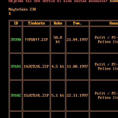
Ohjelma tai sen versio ei aina vastaa kuvausta!
Komm
Näytetään 238
1
ID
Tiedosto
Koko
Pvm.
Osas
58,8
Pelit / PC-
39390
!!PUD!!.ZIP
21.04.1997
kt
Pelien li
Pelit / PC-
39101
14JETLVL.ZIP
4,5 kt
11.08.1997
Pelien li
Pelit / PC-
39102
15JETLVL.ZIP
5,1 kt
22.11.1997
Pelien li