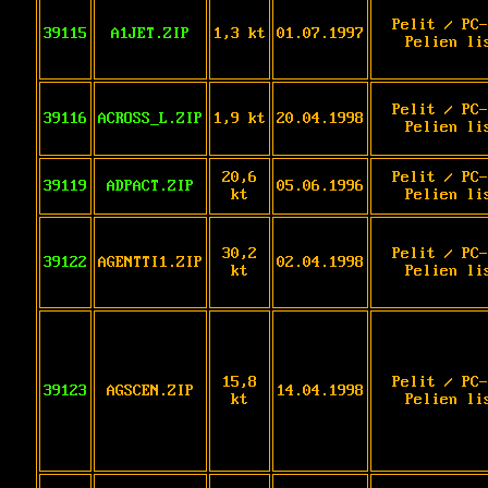
Pelit / PC-
39115
A1JET.ZIP
1,3 kt
01.07.1997
Pelien li
Pelit / PC-
39116
ACROSS_L.ZIP
1,9 kt
20.04.1998
Pelien li
20,6
Pelit / PC-
39119
ADPACT.ZIP
05.06.1996
kt
Pelien li
30,2
Pelit / PC-
39122
AGENTTI1.ZIP
02.04.1998
kt
Pelien li
15,8
Pelit / PC-
39123
AGSCEN.ZIP
14.04.1998
kt
Pelien li