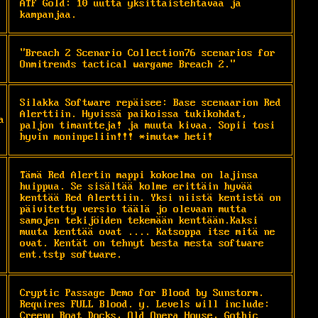
ATF Gold: 10 uutta yksittäistehtävää ja 
kampanjaa.
"Breach 2 Scenario Collection76 scenarios for 
Onmitrends tactical wargame Breach 2."
Silakka Software repäisee: Base scenaarion Red 
Alerttiin. Hyvissä paikoissa tukikohdat, 
a
paljon timantteja! ja muuta kivaa. Sopii tosi 
hyvin moninpeliin!!! *imuta* heti!
Tämä Red Alertin mappi kokoelma on lajinsa 
huippua. Se sisältää kolme erittäin hyvää 
kenttää Red Alerttiin. Yksi niistä kentistä on 
päivitetty versio täälä jo olevaan mutta 
samojen tekijöiden tekemään kenttään.Kaksi 
muuta kenttää ovat .... Katsoppa itse mitä ne 
ovat. Kentät on tehnyt besta mesta software 
ent.tstp software.
Cryptic Passage Demo for Blood by Sunstorm. 
Requires FULL Blood. y. Levels will include: 
Creepy Boat Docks, Old Opera House, Gothic 