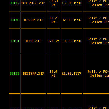
239,4
Pelit / PC-
39147
ATFGMISS.ZIP
16.04.1998
kt
Pelien li
366,9
Pelit / PC-
39148
B2SCEN.ZIP
07.08.1996
kt
Pelien li
Pelit / PC-
39151
BASE.ZIP
3,4 kt
20.03.1998
Pelien li
19,6
Pelit / PC-
39153
BEST&RA.ZIP
21.04.1997
kt
Pelien li
Pelit / PC-