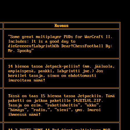
Kuvaus
"Some great multiplayer PUDs for WarCraft II. 
Includes: It is a good day to 
dieGreeeen!LabyrinthOh Dear!ChessFootball By: 
Mr. Spooky"
14 hienoa tasoa Jetpack-peliin! (mm. jääluola, 
ampiaispesä, pankki, labyrintti jne.) Jos 
keräilet tasoja, sinun on ehdottomasti 
imuroitava nämä!
Tässä on taas 15 hienoa tasoa Jetpackiin. Tämä 
paketti on jatkoa paketille 14JETLVL.ZIP. 
Tasoja on esim. "raketinheitin", "ukko", 
"hämäys", "radio,", "sieni", yms. Imuroi 
ihmeessä nämä!