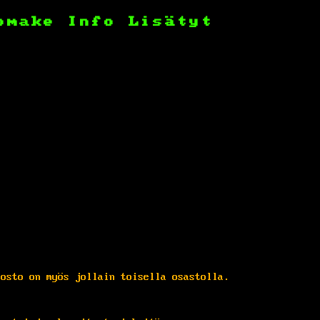
omake
Info
Lisätyt
dosto on myös jollain toisella osastolla.