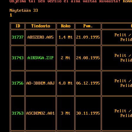
Ohjelma tai sen versio ei aina vastaa kuvausta!
Komm
Näytetään 33
1
ID
Tiedosto
Koko
Pvm.
Pelit /
31737
ABSZERO.A05
1,4 Mt
21.09.1995
Peli
Pelit /
31743
AIRSVGA.ZIP
2 Mt
24.08.1995
Peli
Pelit /
31756
AO-3DDEM.ARJ
4,8 Mt
06.12.1995
Peli
Pelit /
31763
ASCDEMO2.A01
3 Mt
30.11.1995
Peli