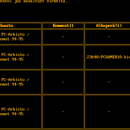
entoi jos havaitset virheitä.
Osasto
Kommentit
Alkuperä(t)
 PC-Arkisto /
-
-
demot 94-95
 PC-Arkisto /
-
23640/PCGAMER10.bi
demot 94-95
 PC-Arkisto /
-
-
demot 94-95
 PC-Arkisto /
-
-
demot 94-95