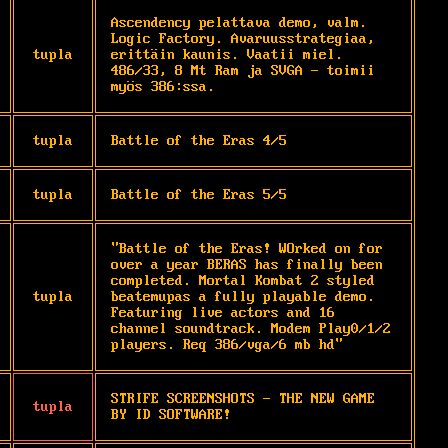
Ascendency pelattava demo, valm. 
Logic Factory. Avaruusstrategiaa, 
tupla
erittäin kaunis. Vaatii miel. 
486/33, 8 Mt Ram ja SVGA - toimii 
myös 386:ssa.
tupla
Battle of the Eras 4/5
tupla
Battle of the Eras 5/5
"Battle of the Eras! WOrked on for 
over a year BERAS has finally been 
completed. Mortal Kombat 2 styled 
tupla
beatemupas a fully playable demo. 
Featuring live actors and 16 
channel soundtrack. Modem Play0/1/2 
players. Req 386/vga/6 mb hd"
STRIFE SCREENSHOTS - THE NEW GAME 
tupla
BY ID SOFTWARE!