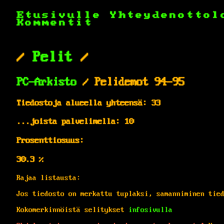
Etusivulle
Yhteydenottol
Kommentit
/
Pelit
/
PC-Arkisto
/ Pelidemot 94-95
Tiedostoja alueella yhteensä: 33
...joista palvelimella: 10
Prosenttiosuus:
30.3 %
Rajaa listausta:
Jos tiedosto on merkattu tuplaksi, samanniminen tie
Kokomerkinnöistä selitykset
infosivulla