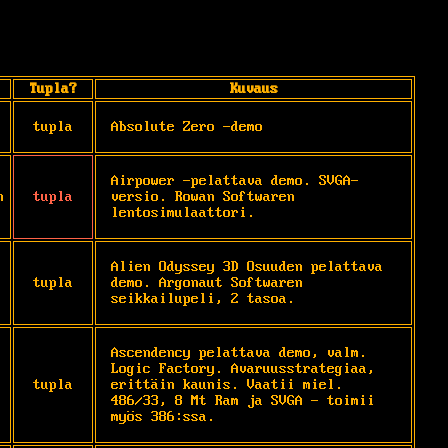
Tupla?
Kuvaus
tupla
Absolute Zero -demo
Airpower -pelattava demo. SVGA-
n
tupla
versio. Rowan Softwaren 
lentosimulaattori.
Alien Odyssey 3D Osuuden pelattava 
tupla
demo. Argonaut Softwaren 
seikkailupeli, 2 tasoa.
Ascendency pelattava demo, valm. 
Logic Factory. Avaruusstrategiaa, 
tupla
erittäin kaunis. Vaatii miel. 
486/33, 8 Mt Ram ja SVGA - toimii 
myös 386:ssa.