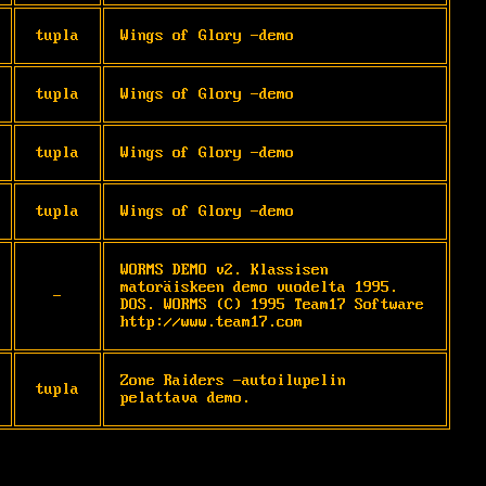
tupla
Wings of Glory -demo
tupla
Wings of Glory -demo
tupla
Wings of Glory -demo
tupla
Wings of Glory -demo
WORMS DEMO v2. Klassisen 
matoräiskeen demo vuodelta 1995. 
-
DOS. WORMS (C) 1995 Team17 Software 
http://www.team17.com
Zone Raiders -autoilupelin 
tupla
pelattava demo.