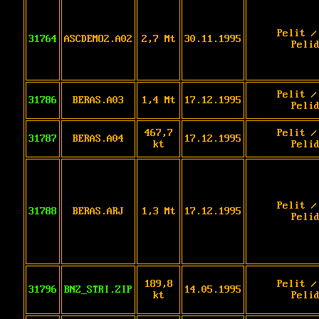
Pelit /
31764
ASCDEMO2.A02
2,7 Mt
30.11.1995
Peli
Pelit /
31786
BERAS.A03
1,4 Mt
17.12.1995
Peli
467,7
Pelit /
31787
BERAS.A04
17.12.1995
kt
Peli
Pelit /
31788
BERAS.ARJ
1,3 Mt
17.12.1995
Peli
189,8
Pelit /
31796
BNZ_STRI.ZIP
14.05.1995
kt
Peli