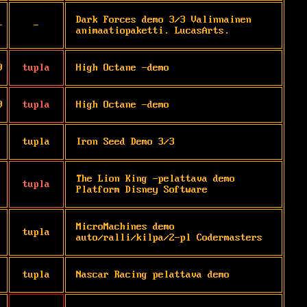
Dark Forces demo 3/3 Valinnainen 
-
-
animaatiopaketti. LucasArts.
9
tupla
High Octane -demo
9
tupla
High Octane -demo
tupla
Iron Seed Demo 3/3
The Lion King -pelattava demo 
tupla
Platform Disney Software
MicroMachines demo 
tupla
auto/ralli/kilpa/2-pl Codermasters
tupla
Nascar Racing pelattava demo