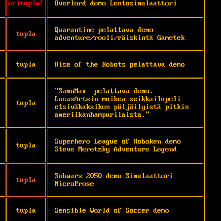
eritupla¹
Overlord demo Lentosimulaattori
Quarantine pelattava demo 
tupla
adventure/rooli/räiskintä Gametek
tupla
Rise of the Robots pelattava demo
"SamnMax -pelattava demo. 
LucasArtsin muikea seikkailupeli 
tupla
etsiväkaksikon pöljäilyistä pitkin 
ameriikanhampurilaista."
Superhero League of Hoboken demo 
tupla
Steve Meretzky Adventure Legend
Subwars 2050 demo Simulaattori 
tupla
MicroProse
tupla
Sensible World of Soccer demo