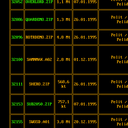
32052
OVERLORD.ZIP
1,1 Mt
07.01.1995
Peli
Pelit /
32086
QUARDEMO.ZIP
1,3 Mt
26.01.1995
Peli
Pelit /
32096
ROTRDEMO.ZIP
4,8 Mt
26.01.1995
Peli
Pelit /
32100
SAMNMAX.A02
2,8 Mt
01.12.1995
Peli
568,6
Pelit /
32111
SHERO.ZIP
26.01.1995
kt
Peli
757,1
Pelit /
32153
SUB2050.ZIP
07.01.1995
kt
Peli
Pelit /
32155
SWOSD.A01
3,8 Mt
20.12.1995
Peli