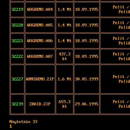
Pelit /
32219
WOGDEMO.A04
1,4 Mt
18.09.1995
Peli
Pelit /
32220
WOGDEMO.A05
1,4 Mt
18.09.1995
Peli
Pelit /
32221
WOGDEMO.A06
1,4 Mt
18.09.1995
Peli
437,3
Pelit /
32222
WOGDEMO.A07
18.09.1995
kt
Peli
Pelit /
32227
WRMSDEMO.ZIP
1,6 Mt
30.05.1999
Peli
659,3
Pelit /
32239
ZRAID.ZIP
29.06.1995
kt
Peli
Näytetään 33
1