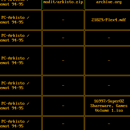
modit/arkisto.zip
archive.org
demot 94-95
 PC-Arkisto /
-
21829/Plex4.mdf
demot 94-95
 PC-Arkisto /
-
-
demot 94-95
 PC-Arkisto /
-
-
demot 94-95
 PC-Arkisto /
-
-
demot 94-95
16997/SuperOZ
 PC-Arkisto /
-
Shareware, Games
demot 94-95
Volume 1.iso
 PC-Arkisto /
-
-
demot 94-95