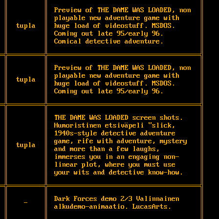
Preview of THE DAME WAS LOADED, non 
playable new adventure game with 
tupla
huge load of videostuff. MSDOS. 
Coming out late 95/early 96. 
Comical detective adventure.
Preview of THE DAME WAS LOADED, non 
playable new adventure game with 
tupla
huge load of videostuff. MSDOS. 
Coming out late 95/early 96.
THE DAME WAS LOADED screen shots. 
Humoristinen etsiväpeli "slick, 
1940s-style detective adventure 
game, rife with adventure, mystery 
tupla
and more than a few laughs, 
immerses you in an engaging non- 
linear plot, where you must use 
your wits and detective know-how.
Dark Forces demo 2/3 Valinnainen 
-
alkudemo-animaatio. LucasArts.