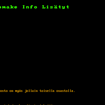
omake
Info
Lisätyt
dosto on myös jollain toisella osastolla.