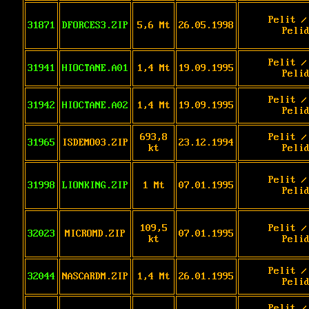
Pelit /
31871
DFORCES3.ZIP
5,6 Mt
26.05.1998
Peli
Pelit /
31941
HIOCTANE.A01
1,4 Mt
19.09.1995
Peli
Pelit /
31942
HIOCTANE.A02
1,4 Mt
19.09.1995
Peli
693,8
Pelit /
31965
ISDEMO03.ZIP
23.12.1994
kt
Peli
Pelit /
31998
LIONKING.ZIP
1 Mt
07.01.1995
Peli
109,5
Pelit /
32023
MICROMD.ZIP
07.01.1995
kt
Peli
Pelit /
32044
NASCARDM.ZIP
1,4 Mt
26.01.1995
Peli
Pelit /