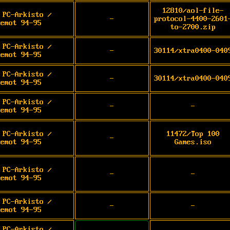
12810/aol-file-
 PC-Arkisto /
-
protocol-4400-2601
demot 94-95
to-2700.zip
 PC-Arkisto /
-
30114/xtra0400-040
demot 94-95
 PC-Arkisto /
-
30114/xtra0400-040
demot 94-95
 PC-Arkisto /
-
-
demot 94-95
 PC-Arkisto /
11472/Top 100
-
demot 94-95
Games.iso
 PC-Arkisto /
-
-
demot 94-95
 PC-Arkisto /
-
-
demot 94-95
 PC-Arkisto /