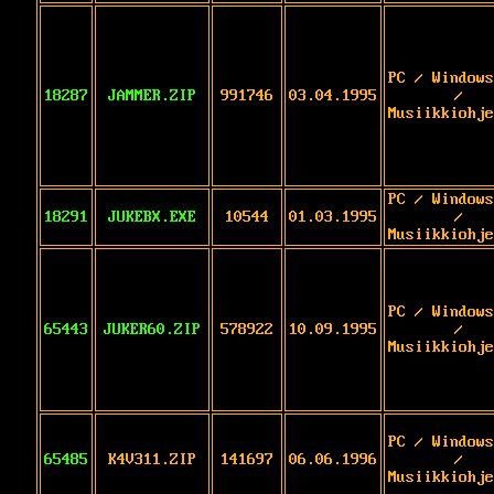
PC / Windows
18287
JAMMER.ZIP
991746
03.04.1995
/
Musiikkiohje
PC / Windows
18291
JUKEBX.EXE
10544
01.03.1995
/
Musiikkiohje
PC / Windows
65443
JUKER60.ZIP
578922
10.09.1995
/
Musiikkiohje
PC / Windows
65485
K4V311.ZIP
141697
06.06.1996
/
Musiikkiohje