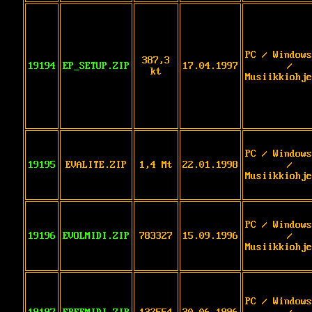
PC / Windows
387,3
19194
EP_SETUP.ZIP
17.04.1997
/
kt
Musiikkiohje
PC / Windows
19195
EVALITE.ZIP
1,4 Mt
22.01.1998
/
Musiikkiohje
PC / Windows
19196
EVOLMIDI.ZIP
783327
15.09.1996
/
Musiikkiohje
PC / Windows