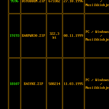
9596
DSTUDDEM.ZIP
673382
27.10.1996
/
Musiikkiohje
PC / Windows
322,3
19193
EARPWR30.ZIP
08.11.1999
/
kt
Musiikkiohje
PC / Windows
18107
EASYKE.ZIP
588214
11.03.1995
/
Musiikkiohje