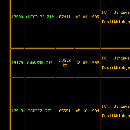
PC / Windows
17930
AUTCD173.ZIP
87411
03.04.1995
/
Musiikkiohje
PC / Windows
336,2
19175
AWAVE32.ZIP
12.03.1997
/
kt
Musiikkiohje
PC / Windows
17943
BCDP22.ZIP
65591
05.10.1994
/
Musiikkiohje