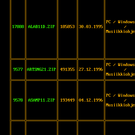
PC / Windows
17888
ALAB11D.ZIP
185853
30.03.1995
/
Musiikkiohje
PC / Windows
9577
ARTSNG21.ZIP
491355
27.12.1996
/
Musiikkiohje
PC / Windows
9578
ASAMP11.ZIP
193449
04.12.1996
/
Musiikkiohje