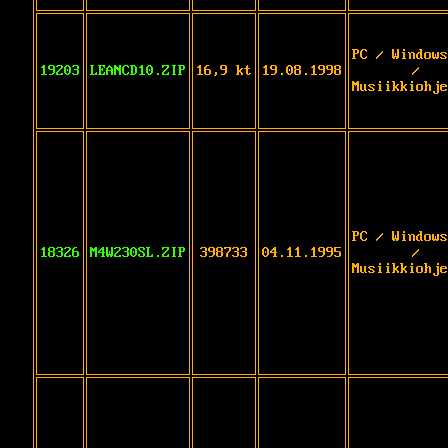
PC / Windows
19203
LEANCD10.ZIP
16,9 kt
19.08.1998
/
Musiikkiohje
PC / Windows
18326
M4W230SL.ZIP
398733
04.11.1995
/
Musiikkiohje