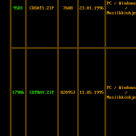
PC / Windows
9581
CDSAT1.ZIP
7608
23.01.1996
/
Musiikkiohje
PC / Windows
17986
CDTRAY.ZIP
820953
11.05.1995
/
Musiikkiohje