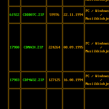
PC / Windows
61922
CDDB07C.ZIP
59976
22.11.1994
/
Musiikkiohje
PC / Windows
17980
CDMACH.ZIP
224264
08.09.1995
/
Musiikkiohje
PC / Windows
17983
CDP4W32.ZIP
127125
16.08.1994
/
Musiikkiohje