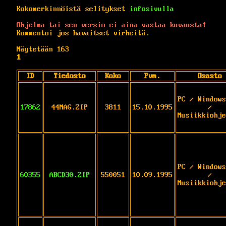
Kokomerkinnöistä selitykset
infosivulla
Ohjelma tai sen versio ei aina vastaa kuvausta!
Kommentoi jos havaitset virheitä.
Näytetään 163
1
ID
Tiedosto
Koko
Pvm.
Osasto
PC / Windows
17862
44MAG.ZIP
3811
15.10.1995
/
Musiikkiohje
PC / Windows
60355
ABCD30.ZIP
550051
10.09.1995
/
Musiikkiohje