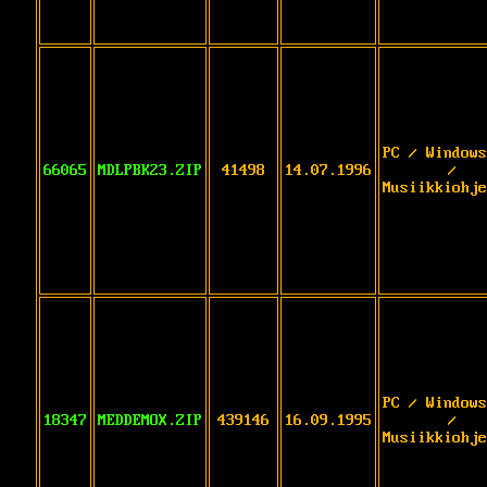
PC / Windows
66065
MDLPBK23.ZIP
41498
14.07.1996
/
Musiikkiohje
PC / Windows
18347
MEDDEMOX.ZIP
439146
16.09.1995
/
Musiikkiohje