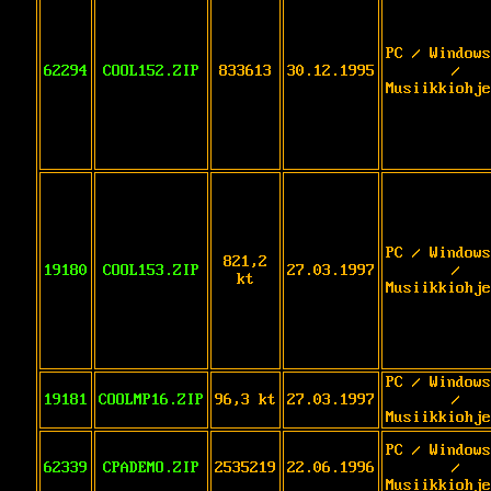
PC / Windows
62294
COOL152.ZIP
833613
30.12.1995
/
Musiikkiohje
PC / Windows
821,2
19180
COOL153.ZIP
27.03.1997
/
kt
Musiikkiohje
PC / Windows
19181
COOLMP16.ZIP
96,3 kt
27.03.1997
/
Musiikkiohje
PC / Windows
62339
CPADEMO.ZIP
2535219
22.06.1996
/
Musiikkiohje