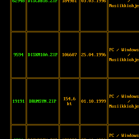
62948
DISCDB16.ZIP
184981
03.03.1996
/
Musiikkiohje
PC / Windows
9594
DISKM10A.ZIP
106607
25.04.1996
/
Musiikkiohje
PC / Windows
154,6
19191
DRUMSYN.ZIP
01.10.1999
/
kt
Musiikkiohje
PC / Windows