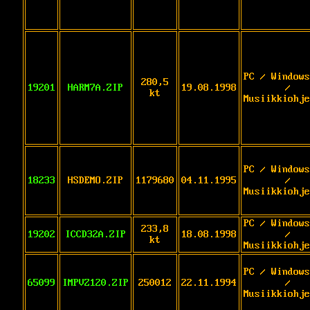
PC / Windows
280,5
19201
HARM7A.ZIP
19.08.1998
/
kt
Musiikkiohje
PC / Windows
18233
HSDEMO.ZIP
1179680
04.11.1995
/
Musiikkiohje
PC / Windows
233,8
19202
ICCD32A.ZIP
18.08.1998
/
kt
Musiikkiohje
PC / Windows
65099
IMPVZ120.ZIP
250012
22.11.1994
/
Musiikkiohje