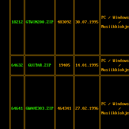
PC / Windows
18212
GTWIN200.ZIP
483092
30.07.1995
/
Musiikkiohje
PC / Windows
64632
GUITAR.ZIP
19405
14.01.1995
/
Musiikkiohje
PC / Windows
64641
GWAVE303.ZIP
464341
27.02.1996
/
Musiikkiohje