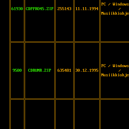
PC / Windows
61930
CDPPRO45.ZIP
255143
11.11.1994
/
Musiikkiohje
PC / Windows
9580
CDRUNR.ZIP
635481
30.12.1995
/
Musiikkiohje