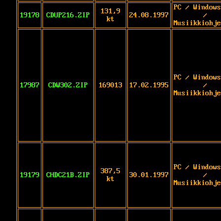
PC / Windows
131,9
19178
CDUP216.ZIP
24.08.1997
/
kt
Musiikkiohje
PC / Windows
17987
CDW302.ZIP
169013
17.02.1995
/
Musiikkiohje
PC / Windows
387,5
19179
CHDC21B.ZIP
30.01.1997
/
kt
Musiikkiohje