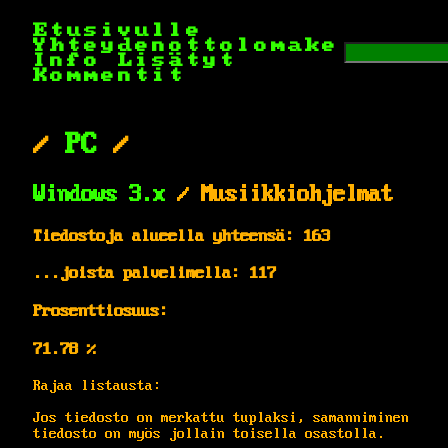
Etusivulle
Yhteydenottolomake
Info
Lisätyt
Kommentit
/
PC
/
Windows 3.x
/ Musiikkiohjelmat
Tiedostoja alueella yhteensä: 163
...joista palvelimella: 117
Prosenttiosuus:
71.78 %
Rajaa listausta:
Jos tiedosto on merkattu tuplaksi, samanniminen
tiedosto on myös jollain toisella osastolla.