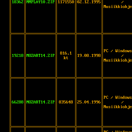
18362
MMPLAY10.ZIP
1171550
02.12.1995
/
Musiikkiohje
PC / Windows
816,1
19218
MOZART14.ZIP
19.08.1998
/
kt
Musiikkiohje
PC / Windows
66288
MOZART14.ZIP
835648
25.04.1996
/
Musiikkiohje