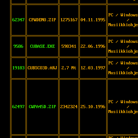
PC / Windows
62347
CPWDEMO.ZIP
1275167
04.11.1995
/
Musiikkiohje
PC / Windows
9586
CUBASE.EXE
598341
22.06.1996
/
Musiikkiohje
PC / Windows
19183
CUBSCO3D.ARJ
2,7 Mt
12.03.1997
/
Musiikkiohje
PC / Windows
62497
CWPA45D.ZIP
2342324
25.10.1996
/
Musiikkiohje