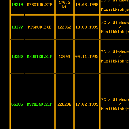
PC / Windows
170,5
19219
MP3STUD.ZIP
19.08.1998
/
kt
Musiikkiohje
PC / Windows
18377
MPGAUD.EXE
122362
13.03.1995
/
Musiikkiohje
PC / Windows
18380
MROUTER.ZIP
12049
04.11.1995
/
Musiikkiohje
PC / Windows
66385
MSTUD40.ZIP
226206
17.02.1995
/
Musiikkiohje