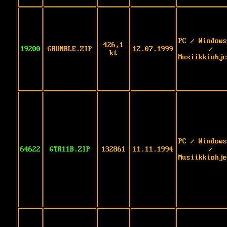
PC / Windows
426,1
19200
GRUMBLE.ZIP
12.07.1999
/
kt
Musiikkiohje
PC / Windows
64622
GTR11B.ZIP
132861
11.11.1994
/
Musiikkiohje