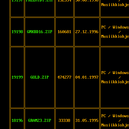
19197
FREEMIDI.ZIP
132554
30.06.1996
/
Musiikkiohje
PC / Windows
19198
GMKBD16.ZIP
160681
27.12.1996
/
Musiikkiohje
PC / Windows
19199
GOLD.ZIP
474277
04.01.1997
/
Musiikkiohje
PC / Windows
18196
GRAM23.ZIP
33338
31.05.1995
/
Musiikkiohje