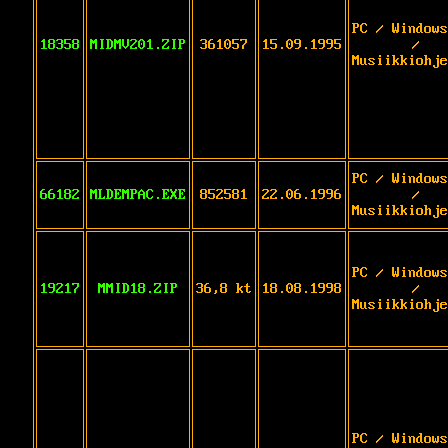
PC / Windows
18358
MIDMV201.ZIP
361057
15.09.1995
/
Musiikkiohje
PC / Windows
66182
MLDEMPAC.EXE
852581
22.06.1996
/
Musiikkiohje
PC / Windows
19217
MMID18.ZIP
36,8 kt
18.08.1998
/
Musiikkiohje
PC / Windows