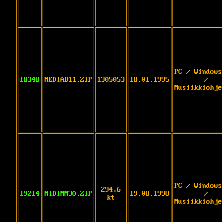
PC / Windows
18348
MEDIAB11.ZIP
1305053
18.01.1995
/
Musiikkiohje
PC / Windows
294,6
19214
MIDIMM30.ZIP
19.08.1998
/
kt
Musiikkiohje