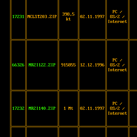
PC /
398,5
17231
MCLST203.ZIP
02.11.1997
OS/2 /
kt
Internet
PC /
66326
MR2I122.ZIP
915855
12.12.1996
OS/2 /
Internet
PC /
17232
MR2I140.ZIP
1 Mt
02.11.1997
OS/2 /
Internet