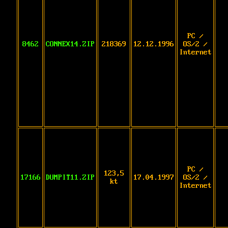
PC /
8462
CONNEX14.ZIP
218369
12.12.1996
OS/2 /
Internet
PC /
123,5
17166
DUMPIT11.ZIP
17.04.1997
OS/2 /
kt
Internet