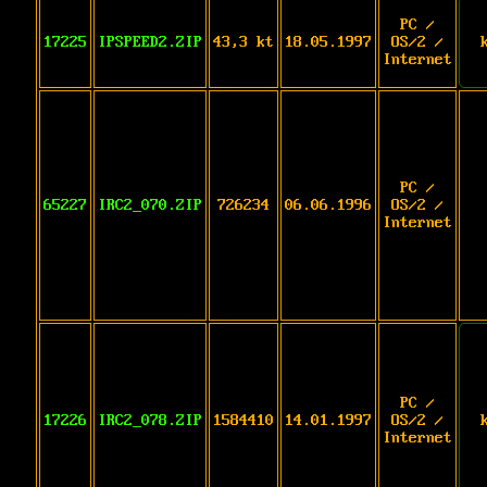
PC /
17225
IPSPEED2.ZIP
43,3 kt
18.05.1997
OS/2 /
Internet
PC /
65227
IRC2_070.ZIP
726234
06.06.1996
OS/2 /
Internet
PC /
17226
IRC2_078.ZIP
1584410
14.01.1997
OS/2 /
Internet