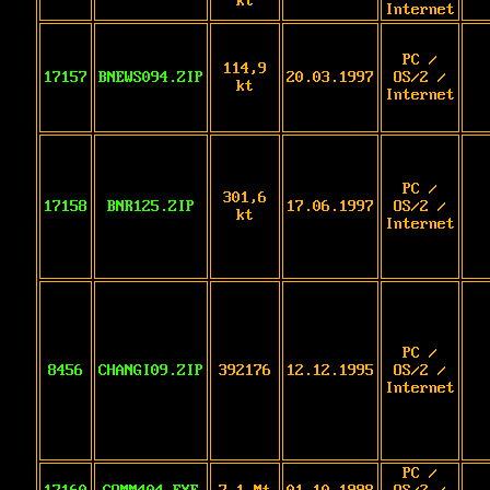
kt
Internet
PC /
114,9
17157
BNEWS094.ZIP
20.03.1997
OS/2 /
kt
Internet
PC /
301,6
17158
BNR125.ZIP
17.06.1997
OS/2 /
kt
Internet
PC /
8456
CHANGI09.ZIP
392176
12.12.1995
OS/2 /
Internet
PC /