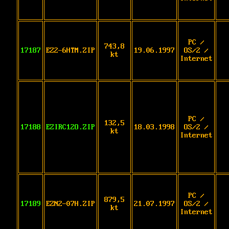
PC /
743,8
17187
EZ2-6HTM.ZIP
19.06.1997
OS/2 /
kt
Internet
PC /
132,5
17188
EZIRC12O.ZIP
18.03.1998
OS/2 /
kt
Internet
PC /
879,5
17189
EZN2-07H.ZIP
21.07.1997
OS/2 /
kt
Internet