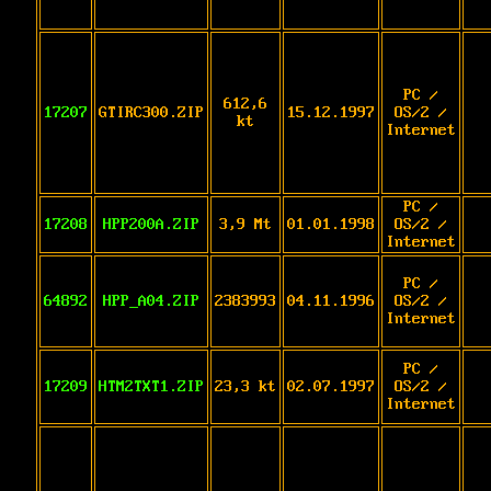
PC /
612,6
17207
GTIRC300.ZIP
15.12.1997
OS/2 /
kt
Internet
PC /
17208
HPP200A.ZIP
3,9 Mt
01.01.1998
OS/2 /
Internet
PC /
64892
HPP_A04.ZIP
2383993
04.11.1996
OS/2 /
Internet
PC /
17209
HTM2TXT1.ZIP
23,3 kt
02.07.1997
OS/2 /
Internet