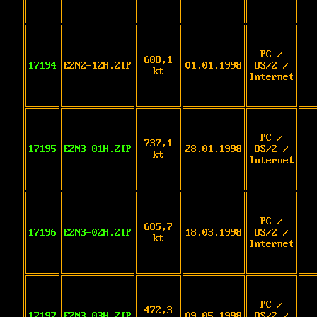
PC /
608,1
17194
EZN2-12H.ZIP
01.01.1998
OS/2 /
kt
Internet
PC /
737,1
17195
EZN3-01H.ZIP
28.01.1998
OS/2 /
kt
Internet
PC /
685,7
17196
EZN3-02H.ZIP
18.03.1998
OS/2 /
kt
Internet
PC /
472,3
17197
EZN3-03H.ZIP
09.05.1998
OS/2 /