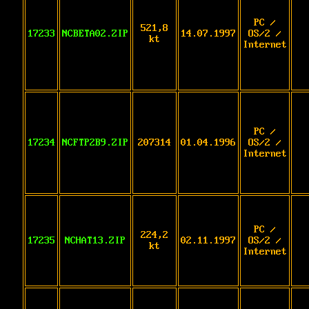
PC /
521,8
17233
NCBETA02.ZIP
14.07.1997
OS/2 /
kt
Internet
PC /
17234
NCFTP2B9.ZIP
207314
01.04.1996
OS/2 /
Internet
PC /
224,2
17235
NCHAT13.ZIP
02.11.1997
OS/2 /
kt
Internet