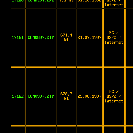
17160
COMM404.EXE
7,1 Mt
01.10.1998
OS/2 /
Internet
PC /
671,4
17161
CON0897.ZIP
21.07.1997
OS/2 /
kt
Internet
PC /
628,7
17162
CON0997.ZIP
25.08.1997
OS/2 /
kt
Internet