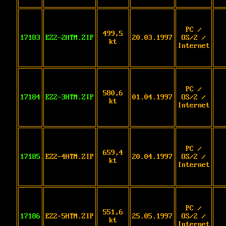
PC /
499,5
17183
EZ2-2HTM.ZIP
20.03.1997
OS/2 /
kt
Internet
PC /
580,6
17184
EZ2-3HTM.ZIP
01.04.1997
OS/2 /
kt
Internet
PC /
659,4
17185
EZ2-4HTM.ZIP
20.04.1997
OS/2 /
kt
Internet
PC /
551,6
17186
EZ2-5HTM.ZIP
25.05.1997
OS/2 /
kt
Internet