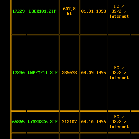
PC /
607,8
17229
LOOK101.ZIP
01.01.1998
OS/2 /
kt
Internet
PC /
17230
LWPFTP11.ZIP
285078
08.09.1995
OS/2 /
Internet
PC /
65865
LYNXOS26.ZIP
312107
08.10.1996
OS/2 /
Internet