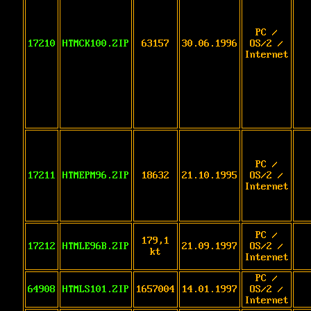
PC /
17210
HTMCK100.ZIP
63157
30.06.1996
OS/2 /
Internet
PC /
17211
HTMEPM96.ZIP
18632
21.10.1995
OS/2 /
Internet
PC /
179,1
17212
HTMLE96B.ZIP
21.09.1997
OS/2 /
kt
Internet
PC /
64908
HTMLS101.ZIP
1657004
14.01.1997
OS/2 /
Internet