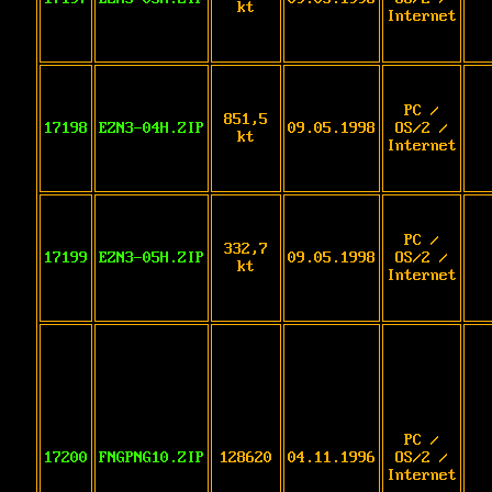
kt
Internet
PC /
851,5
17198
EZN3-04H.ZIP
09.05.1998
OS/2 /
kt
Internet
PC /
332,7
17199
EZN3-05H.ZIP
09.05.1998
OS/2 /
kt
Internet
PC /
17200
FNGPNG10.ZIP
128620
04.11.1996
OS/2 /
Internet