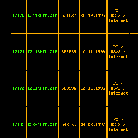
PC /
17170
EZ112HTM.ZIP
531827
28.10.1996
OS/2 /
Internet
PC /
17171
EZ113HTM.ZIP
382835
10.11.1996
OS/2 /
Internet
PC /
17172
EZ114HTM.ZIP
663596
12.12.1996
OS/2 /
Internet
PC /
17182
EZ2-1HTM.ZIP
542 kt
04.02.1997
OS/2 /
Internet