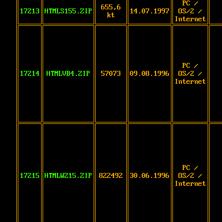
PC /
655,6
17213
HTMLS155.ZIP
14.07.1997
OS/2 /
kt
Internet
PC /
17214
HTMLVB4.ZIP
57073
09.08.1996
OS/2 /
Internet
PC /
17215
HTMLWZ15.ZIP
822492
30.06.1996
OS/2 /
Internet