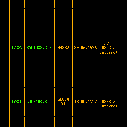
PC /
17227
KALIOS2.ZIP
84827
30.06.1996
OS/2 /
Internet
PC /
588,4
17228
LOOK100.ZIP
12.08.1997
OS/2 /
kt
Internet