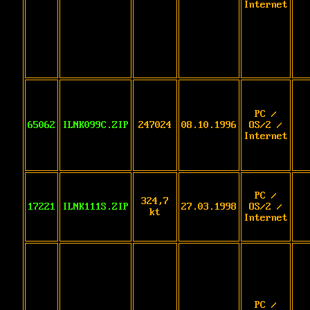
Internet
PC /
65062
ILNK099C.ZIP
247024
08.10.1996
OS/2 /
Internet
PC /
324,7
17221
ILNK111S.ZIP
27.03.1998
OS/2 /
kt
Internet
PC /