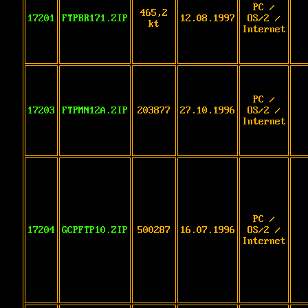
PC /
465,2
17201
FTPBR171.ZIP
12.08.1997
OS/2 /
kt
Internet
PC /
17203
FTPMN12A.ZIP
203877
27.10.1996
OS/2 /
Internet
PC /
17204
GCPFTP10.ZIP
500287
16.07.1996
OS/2 /
Internet