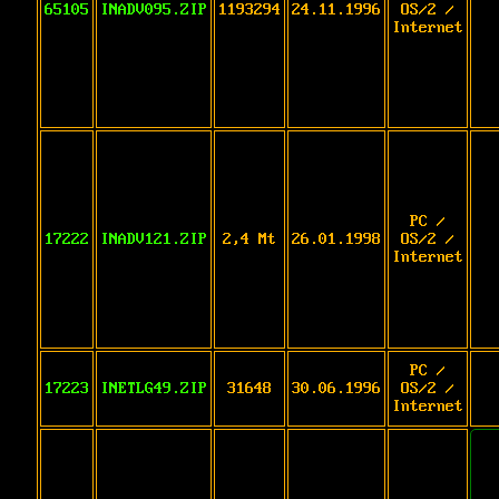
65105
INADV095.ZIP
1193294
24.11.1996
OS/2 /
Internet
PC /
17222
INADV121.ZIP
2,4 Mt
26.01.1998
OS/2 /
Internet
PC /
17223
INETLG49.ZIP
31648
30.06.1996
OS/2 /
Internet