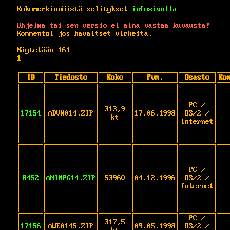
Kokomerkinnöistä selitykset
infosivulla
Ohjelma tai sen versio ei aina vastaa kuvausta!
Kommentoi jos havaitset virheitä.
Näytetään 161
1
ID
Tiedosto
Koko
Pvm.
Osasto
Ko
PC /
313,9
17154
ADVW014.ZIP
17.06.1998
OS/2 /
kt
Internet
PC /
8452
ANIMPG14.ZIP
53960
04.12.1996
OS/2 /
Internet
PC /
317,5
17156
AWE0145.ZIP
09.05.1998
OS/2 /