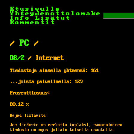
Etusivulle
Yhteydenottolomake
Info
Lisätyt
Kommentit
/
PC
/
OS/2
/ Internet
Tiedostoja alueella yhteensä: 161
...joista palvelimella: 129
Prosenttiosuus:
80.12 %
Rajaa listausta:
Jos tiedosto on merkattu tuplaksi, samanniminen
tiedosto on myös jollain toisella osastolla.