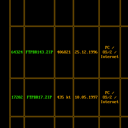
PC /
64324
FTPBR143.ZIP
406821
25.12.1996
OS/2 /
Internet
PC /
17202
FTPBR17.ZIP
435 kt
10.05.1997
OS/2 /
Internet