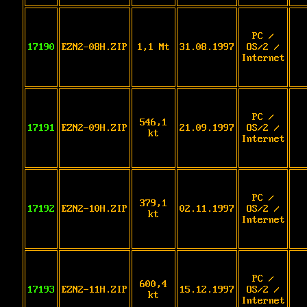
PC /
17190
EZN2-08H.ZIP
1,1 Mt
31.08.1997
OS/2 /
Internet
PC /
546,1
17191
EZN2-09H.ZIP
21.09.1997
OS/2 /
kt
Internet
PC /
379,1
17192
EZN2-10H.ZIP
02.11.1997
OS/2 /
kt
Internet
PC /
600,4
17193
EZN2-11H.ZIP
15.12.1997
OS/2 /
kt
Internet