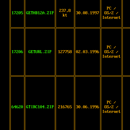
PC /
237,8
17205
GETHB12A.ZIP
30.08.1997
OS/2 /
kt
Internet
PC /
17206
GETURL.ZIP
127758
02.03.1996
OS/2 /
Internet
PC /
64620
GTIRC104.ZIP
216765
30.06.1996
OS/2 /
Internet