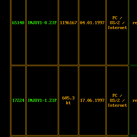
PC /
65140
INJOY1-0.ZIP
1196167
04.01.1997
OS/2 /
r
Internet
PC /
605,3
17224
INJOY1-1.ZIP
17.06.1997
OS/2 /
r
kt
Internet