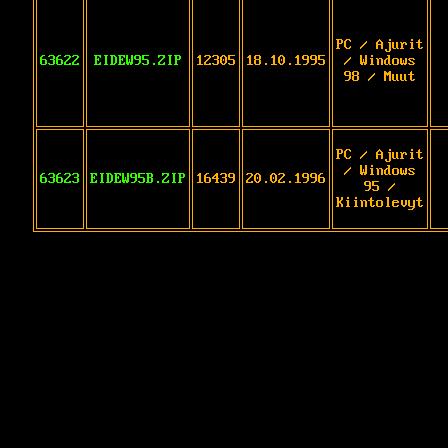
PC / Ajurit
63622
EIDEW95.ZIP
12305
18.10.1995
/ Windows
98 / Muut
PC / Ajurit
/ Windows
63623
EIDEW95B.ZIP
16439
20.02.1996
95 /
Kiintolevyt