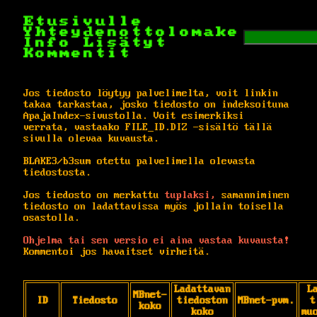
Etusivulle
Yhteydenottolomake
Info
Lisätyt
Kommentit
Jos tiedosto löytyy palvelimelta, voit linkin
takaa tarkastaa, josko tiedosto on indeksoituna
ApajaIndex-sivustolla. Voit esimerkiksi
verrata, vastaako FILE_ID.DIZ -sisältö tällä
sivulla olevaa kuvausta.
BLAKE3/b3sum otettu palvelimella olevasta
tiedostosta.
Jos tiedosto on merkattu
tuplaksi,
samanniminen
tiedosto on ladattavissa myös jollain toisella
osastolla.
Ohjelma tai sen versio ei aina vastaa kuvausta!
Kommentoi jos havaitset virheitä.
Ladattavan
L
MBnet-
ID
Tiedosto
tiedoston
MBnet-pvm.
t
koko
koko
mu