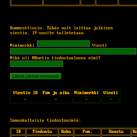
Kommenttiosio. Tähän voit laittaa julkisen
viestin. IP-osoite talletetaan.
Nimimerkki
Viesti
Mikä oli MBnetin tiedostoalueen nimi?
Viestin ID
Pvm ja aika
Nimimerkki
Viesti
-
-
-
-
Samankaltaisia tiedostonimiä:
ID
Tiedosto
Koko
Pvm.
Osasto
K