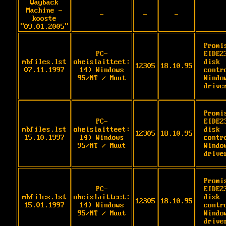
Wayback
Machine -
-
-
-
kooste
"09.01.2005"
Promis
PC-
EIDE2
mbfiles.lst
oheislaitteet:
disk 
12305
18.10.95
07.11.1997
14) Windows
contro
95/NT / Muut
Window
drive
Promis
PC-
EIDE2
mbfiles.lst
oheislaitteet:
disk 
12305
18.10.95
15.10.1997
14) Windows
contro
95/NT / Muut
Window
drive
Promis
PC-
EIDE2
mbfiles.lst
oheislaitteet:
disk 
12305
18.10.95
15.01.1997
14) Windows
contro
95/NT / Muut
Window
drive