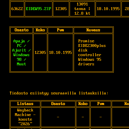
13091
63622
EIDEW95.ZIP
12305
tavua |
18.10.1995
2
12.8 kt
Osasto
Koko
Pvm
Kuvaus
Apaja /
Promise 
PC /
EIDE2300plus 
Ajurit /
disk 
12305
18.10.1995
Windows
controller

98 /
Windows 95 
Muut
drivers
Tiedosto esiintyy seuraavilla listauksilla:
Listaus
Osasto
Koko
Pvm
Ku
Wayback
Machine -
-
-
-
kooste
"2026"