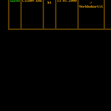
12255
CT2DRV.EXE
13.01.2000
kt
/
Verkkokortit