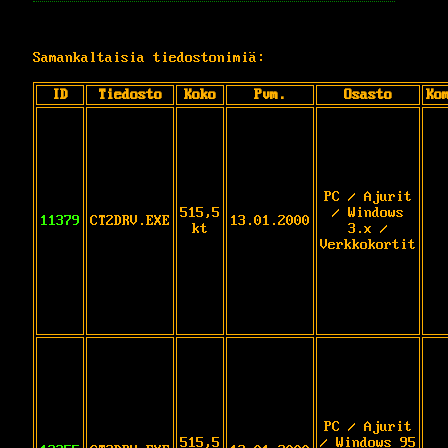
Samankaltaisia tiedostonimiä:
ID
Tiedosto
Koko
Pvm.
Osasto
Ko
PC / Ajurit
515,5
/ Windows
11379
CT2DRV.EXE
13.01.2000
kt
3.x /
Verkkokortit
PC / Ajurit
515,5
/ Windows 95