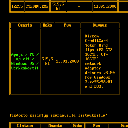
515,5
12255
CT2DRV.EXE
-
13.01.2000
kt
Osasto
Koko
Pvm
Kuvaus
Xircom 
CreditCard 
Token Ring 
IIps (PS-CT2-
Apaja / PC /
16CTP, CT-
Ajurit /
515,5
16CTP) 
13.01.2000
Windows 95 /
kt
network 
Verkkokortit
adapter 
drivers v3.50 
for Windows

3.x/95/98/NT 
and DOS.
Tiedosto esiintyy seuraavilla listauksilla:
Listaus
Osasto
Koko
Pvm
Kuv