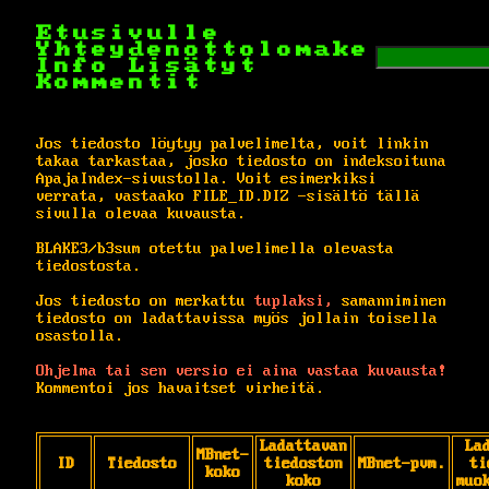
Etusivulle
Yhteydenottolomake
Info
Lisätyt
Kommentit
Jos tiedosto löytyy palvelimelta, voit linkin
takaa tarkastaa, josko tiedosto on indeksoituna
ApajaIndex-sivustolla. Voit esimerkiksi
verrata, vastaako FILE_ID.DIZ -sisältö tällä
sivulla olevaa kuvausta.
BLAKE3/b3sum otettu palvelimella olevasta
tiedostosta.
Jos tiedosto on merkattu
tuplaksi,
samanniminen
tiedosto on ladattavissa myös jollain toisella
osastolla.
Ohjelma tai sen versio ei aina vastaa kuvausta!
Kommentoi jos havaitset virheitä.
Ladattavan
La
MBnet-
ID
Tiedosto
tiedoston
MBnet-pvm.
ti
koko
koko
muo