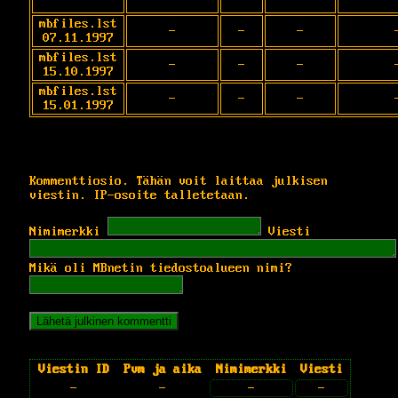
mbfiles.lst
-
-
-
07.11.1997
mbfiles.lst
-
-
-
15.10.1997
mbfiles.lst
-
-
-
15.01.1997
Kommenttiosio. Tähän voit laittaa julkisen
viestin. IP-osoite talletetaan.
Nimimerkki
Viesti
Mikä oli MBnetin tiedostoalueen nimi?
Viestin ID
Pvm ja aika
Nimimerkki
Viesti
-
-
-
-