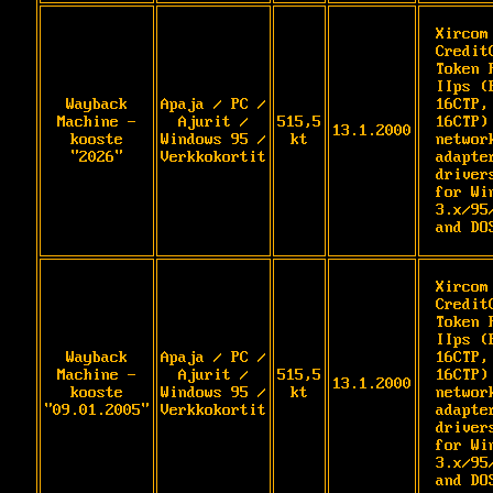
Xircom 
CreditC
Token R
IIps (
Wayback
Apaja / PC /
16CTP,
Machine -
Ajurit /
515,5
16CTP) 
13.1.2000
kooste
Windows 95 /
kt
network
"2026"
Verkkokortit
adapter
drivers
for Win
3.x/95/
and DO
Xircom 
CreditC
Token R
IIps (
Wayback
Apaja / PC /
16CTP,
Machine -
Ajurit /
515,5
16CTP) 
13.1.2000
kooste
Windows 95 /
kt
network
"09.01.2005"
Verkkokortit
adapter
drivers
for Win
3.x/95/
and DO