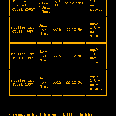
Machine -
5,4
1.8 - 
mikrot
22.12.1996
kooste
kt
man-
/ Unix
"09.01.2005"
sivut.
/ Muut
uqwk 
Unix:
mbfiles.lst
1.8 - 
5)
5515
22.12.96
07.11.1997
man-
Muut
sivut.
uqwk 
Unix:
mbfiles.lst
1.8 - 
5)
5515
22.12.96
15.10.1997
man-
Muut
sivut.
uqwk 
Unix:
mbfiles.lst
1.8 - 
5)
5515
22.12.96
15.01.1997
man-
Muut
sivut.
Kommenttiosio. Tähän voit laittaa julkisen