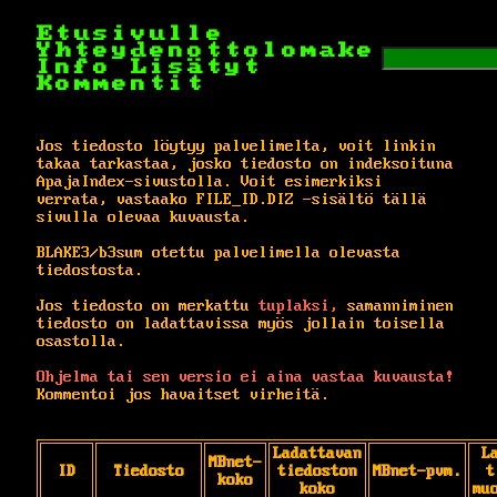
Etusivulle
Yhteydenottolomake
Info
Lisätyt
Kommentit
Jos tiedosto löytyy palvelimelta, voit linkin
takaa tarkastaa, josko tiedosto on indeksoituna
ApajaIndex-sivustolla. Voit esimerkiksi
verrata, vastaako FILE_ID.DIZ -sisältö tällä
sivulla olevaa kuvausta.
BLAKE3/b3sum otettu palvelimella olevasta
tiedostosta.
Jos tiedosto on merkattu
tuplaksi,
samanniminen
tiedosto on ladattavissa myös jollain toisella
osastolla.
Ohjelma tai sen versio ei aina vastaa kuvausta!
Kommentoi jos havaitset virheitä.
Ladattavan
L
MBnet-
ID
Tiedosto
tiedoston
MBnet-pvm.
t
koko
koko
mu