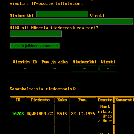
viestin. IP-osoite talletetaan.
Nimimerkki
Viesti
Mikä oli MBnetin tiedostoalueen nimi?
Viestin ID
Pvm ja aika
Nimimerkki
Viesti
-
-
-
-
Samankaltaisia tiedostonimiä:
ID
Tiedosto
Koko
Pvm.
Osasto
Komment
Muut
mikrot
10708
UQWK18MN.GZ
5515
22.12.1996
-
/ Unix
/ Muut