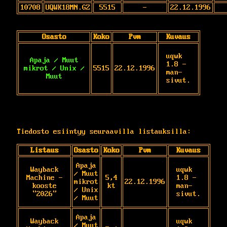
10708
UQWK18MN.GZ
5515
-
22.12.1996
Osasto
Koko
Pvm
Kuvaus
uqwk 
Apaja / Muut
1.8 - 
mikrot / Unix /
5515
22.12.1996
man-
Muut
sivut.
Tiedosto esiintyy seuraavilla listauksilla:
Listaus
Osasto
Koko
Pvm
Kuvaus
Apaja
Wayback
uqwk 
/ Muut
Machine -
5,4
1.8 - 
mikrot
22.12.1996
kooste
kt
man-
/ Unix
"2026"
sivut.
/ Muut
Apaja
Wayback
uqwk 
/ Muut