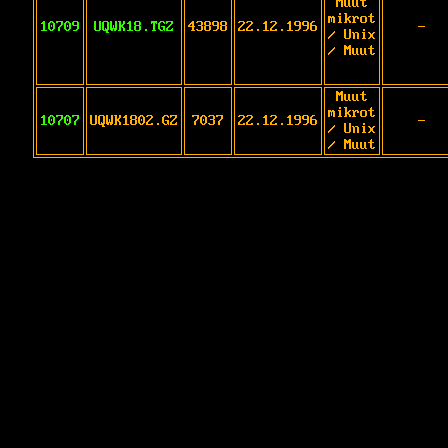
Muut
mikrot
10709
UQWK18.TGZ
43898
22.12.1996
-
/ Unix
/ Muut
Muut
mikrot
10707
UQWK1802.GZ
7037
22.12.1996
-
/ Unix
/ Muut