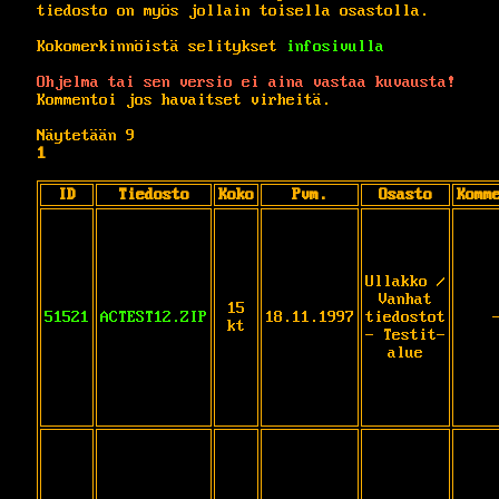
tiedosto on myös jollain toisella osastolla.
Kokomerkinnöistä selitykset
infosivulla
Ohjelma tai sen versio ei aina vastaa kuvausta!
Kommentoi jos havaitset virheitä.
Näytetään 9
1
ID
Tiedosto
Koko
Pvm.
Osasto
Komm
Ullakko /
Vanhat
15
51521
ACTEST12.ZIP
18.11.1997
tiedostot
kt
- Testit-
alue