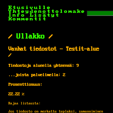
Etusivulle
Yhteydenottolomake
Info
Lisätyt
Kommentit
/
Ullakko
/
Vanhat tiedostot - Testit-alue
/
Tiedostoja alueella yhteensä: 9
...joista palvelimella: 2
Prosenttiosuus:
22.22 %
Rajaa listausta:
Jos tiedosto on merkattu tuplaksi, samanniminen