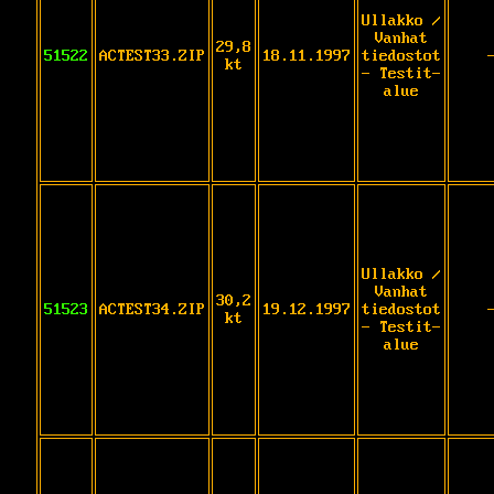
Ullakko /
Vanhat
29,8
51522
ACTEST33.ZIP
18.11.1997
tiedostot
kt
- Testit-
alue
Ullakko /
Vanhat
30,2
51523
ACTEST34.ZIP
19.12.1997
tiedostot
kt
- Testit-
alue