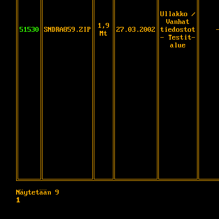
Ullakko /
Vanhat
1,9
51530
SNDRA859.ZIP
27.03.2002
tiedostot
Mt
- Testit-
alue
Näytetään 9
1