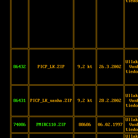
tiedo
Ullak
86432
PICP_LK.ZIP
9,2 kt
26.3.2002
Van
tiedo
Ullak
86431
PICP_LK_vanha.ZIP
9,2 kt
28.2.2002
Van
tiedo
Ullak
74086
PMIRC110.ZIP
88686
06.02.1997
Van
tiedo
Ullak