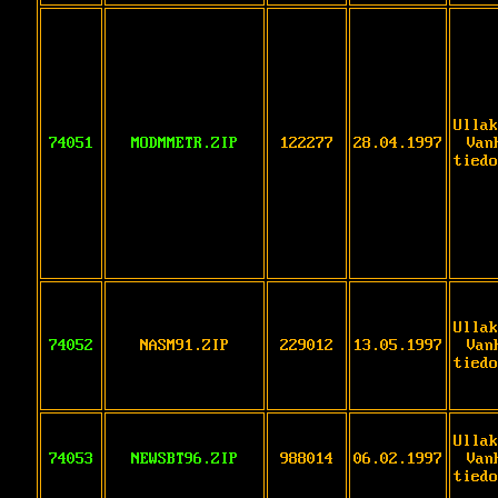
Ullak
74051
MODMMETR.ZIP
122277
28.04.1997
Van
tiedo
Ullak
74052
NASM91.ZIP
229012
13.05.1997
Van
tiedo
Ullak
74053
NEWSBT96.ZIP
988014
06.02.1997
Van
tiedo