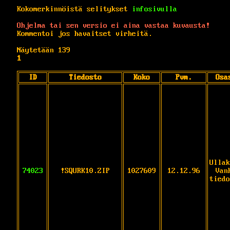
Kokomerkinnöistä selitykset
infosivulla
Ohjelma tai sen versio ei aina vastaa kuvausta!
Kommentoi jos havaitset virheitä.
Näytetään 139
1
ID
Tiedosto
Koko
Pvm.
Osa
Ullak
74023
!SQURK10.ZIP
1027609
12.12.96
Van
tiedo