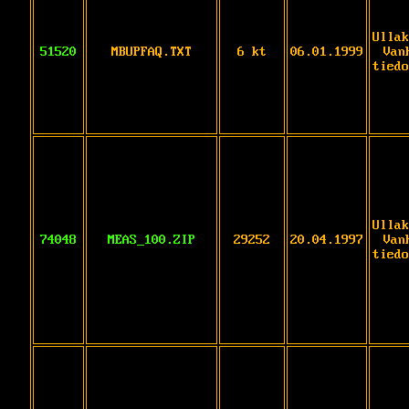
Ullak
51520
MBUPFAQ.TXT
6 kt
06.01.1999
Van
tiedo
Ullak
74048
MEAS_100.ZIP
29252
20.04.1997
Van
tiedo