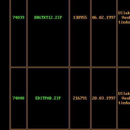
Ullak
74039
DRGTXT12.ZIP
138955
06.02.1997
Van
tiedo
Ullak
74040
EDITPAD.ZIP
216791
20.03.1997
Van
tiedo