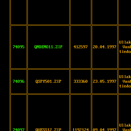
Ullak
74095
QMDEMO11.ZIP
412597
20.04.1997
Van
tiedo
Ullak
74096
QSPY501.ZIP
333360
23.05.1997
Van
tiedo
Ullak
74097
QUESS12.ZIP
1192124
09.04.1997
Van