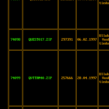
tiedo
Ullak
74098
QUEST017.ZIP
297391
06.02.1997
Van
tiedo
Ullak
74099
QVTTRM40.ZIP
257666
28.04.1997
Van
tiedo