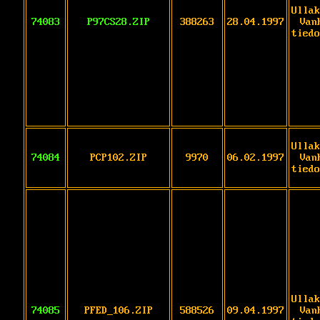
Ullak
74083
P97CS28.ZIP
388263
28.04.1997
Van
tiedo
Ullak
74084
PCP102.ZIP
9970
06.02.1997
Van
tiedo
Ullak
74085
PFED_106.ZIP
588526
09.04.1997
Van