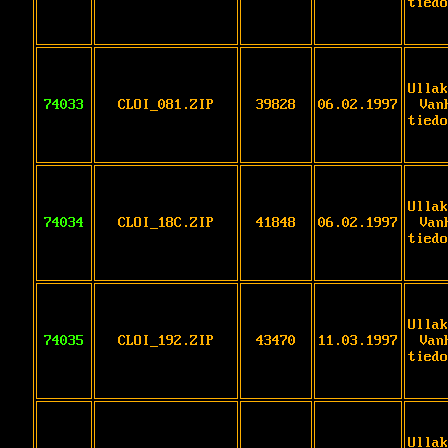
tiedo
Ullak
74033
CLOI_081.ZIP
39828
06.02.1997
Van
tiedo
Ullak
74034
CLOI_18C.ZIP
41848
06.02.1997
Van
tiedo
Ullak
74035
CLOI_192.ZIP
43470
11.03.1997
Van
tiedo
Ullak