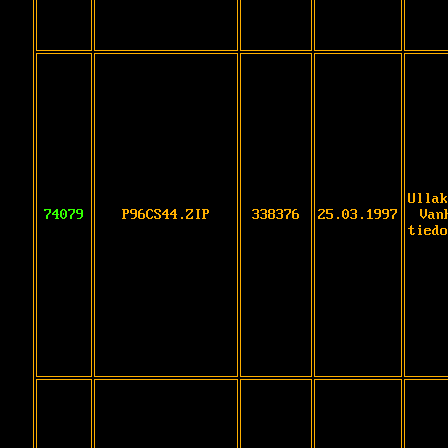
Ullak
74079
P96CS44.ZIP
338376
25.03.1997
Van
tiedo