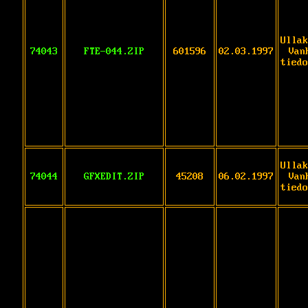
Ullak
74043
FTE-044.ZIP
601596
02.03.1997
Van
tiedo
Ullak
74044
GFXEDIT.ZIP
45208
06.02.1997
Van
tiedo