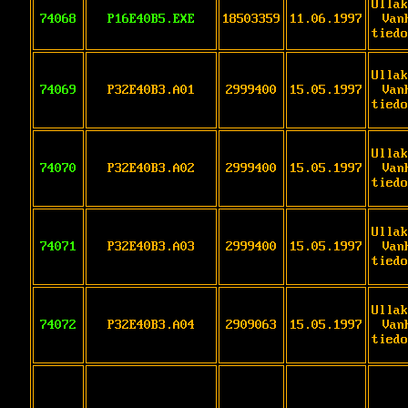
Ullak
74068
P16E40B5.EXE
18503359
11.06.1997
Van
tiedo
Ullak
74069
P32E40B3.A01
2999400
15.05.1997
Van
tiedo
Ullak
74070
P32E40B3.A02
2999400
15.05.1997
Van
tiedo
Ullak
74071
P32E40B3.A03
2999400
15.05.1997
Van
tiedo
Ullak
74072
P32E40B3.A04
2909063
15.05.1997
Van
tiedo