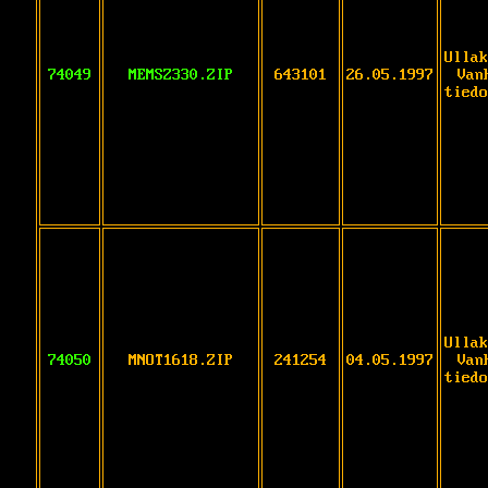
Ullak
74049
MEMSZ330.ZIP
643101
26.05.1997
Van
tiedo
Ullak
74050
MNOT1618.ZIP
241254
04.05.1997
Van
tiedo