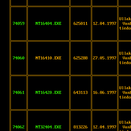
Ullak
74059
NT16404.EXE
625011
12.04.1997
Van
tiedo
Ullak
74060
NT16410.EXE
625288
27.05.1997
Van
tiedo
Ullak
74061
NT16420.EXE
643113
16.06.1997
Van
tiedo
Ullak
74062
NT32404.EXE
813226
12.04.1997
Van