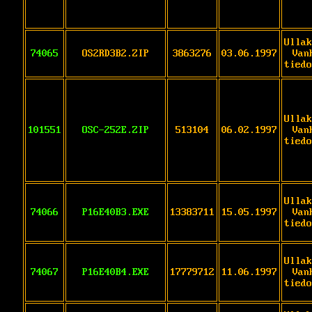
Ullak
74065
OS2RD3B2.ZIP
3863276
03.06.1997
Van
tiedo
Ullak
101551
OSC-252E.ZIP
513104
06.02.1997
Van
tiedo
Ullak
74066
P16E40B3.EXE
13383711
15.05.1997
Van
tiedo
Ullak
74067
P16E40B4.EXE
17779712
11.06.1997
Van
tiedo