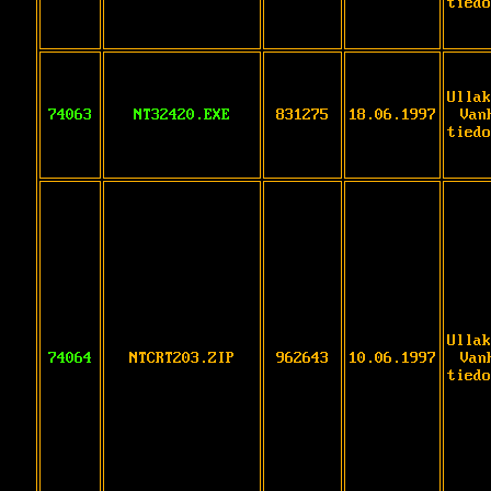
tiedo
Ullak
74063
NT32420.EXE
831275
18.06.1997
Van
tiedo
Ullak
74064
NTCRT203.ZIP
962643
10.06.1997
Van
tiedo