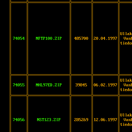
Ullak
74054
NFTP100.ZIP
485700
20.04.1997
Van
tiedo
Ullak
74055
NHL97ED.ZIP
39845
06.02.1997
Van
tiedo
Ullak
74056
NST123.ZIP
285269
12.06.1997
Van
tiedo