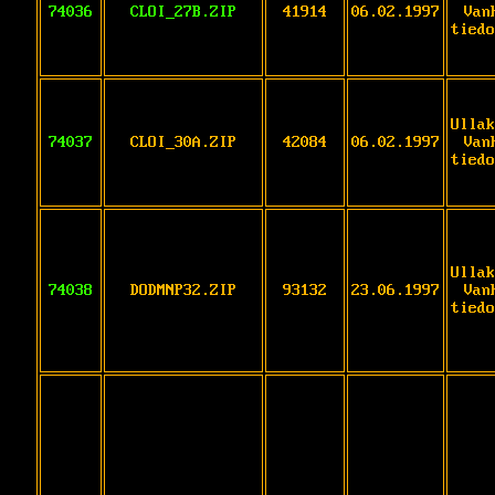
74036
CLOI_27B.ZIP
41914
06.02.1997
Van
tiedo
Ullak
74037
CLOI_30A.ZIP
42084
06.02.1997
Van
tiedo
Ullak
74038
DODMNP32.ZIP
93132
23.06.1997
Van
tiedo