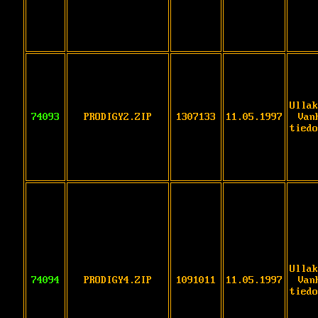
Ullak
74093
PRODIGY2.ZIP
1307133
11.05.1997
Van
tiedo
Ullak
74094
PRODIGY4.ZIP
1091011
11.05.1997
Van
tiedo