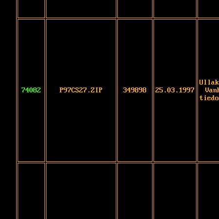
Ullak
74082
P97CS27.ZIP
349898
25.03.1997
Van
tiedo