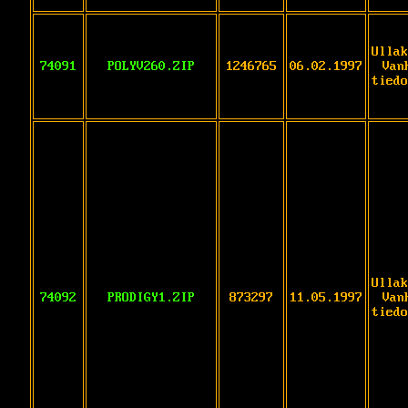
Ullak
74091
POLYV260.ZIP
1246765
06.02.1997
Van
tiedo
Ullak
74092
PRODIGY1.ZIP
873297
11.05.1997
Van
tiedo