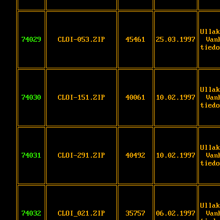
Ullak
74029
CLOI-053.ZIP
45461
25.03.1997
Van
tiedo
Ullak
74030
CLOI-151.ZIP
40061
10.02.1997
Van
tiedo
Ullak
74031
CLOI-291.ZIP
40492
10.02.1997
Van
tiedo
Ullak
74032
CLOI_021.ZIP
35757
06.02.1997
Van