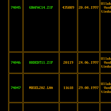
Ullak
74045
GRAFAC14.ZIP
435889
20.04.1997
Van
tiedo
Ullak
74046
KKDEDT11.ZIP
20119
24.06.1997
Van
tiedo
Ullak
74047
MBSEL202.LHA
11618
29.08.1997
Van
tiedo