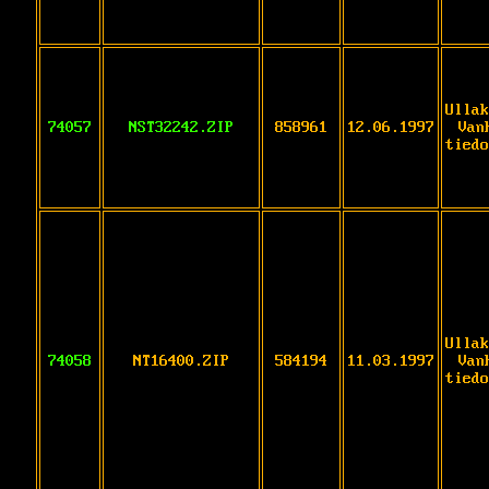
Ullak
74057
NST32242.ZIP
858961
12.06.1997
Van
tiedo
Ullak
74058
NT16400.ZIP
584194
11.03.1997
Van
tiedo