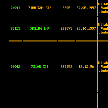
Ullak
74041
FINNISH4.ZIP
9905
07.05.1997
Van
tiedo
Ullak
75123
FM31B4.LHA
244879
06.10.1997
Van
tiedo
Ullak
74042
FS108.ZIP
227953
12.12.96
Van
tiedo