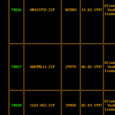
Ullak
74026
ANIGIF92.ZIP
307881
11.03.1997
Van
tiedo
Ullak
74027
AUHTML11.ZIP
29479
06.02.1997
Van
tiedo
Ullak
74028
CLOI-052.ZIP
39450
02.03.1997
Van
tiedo