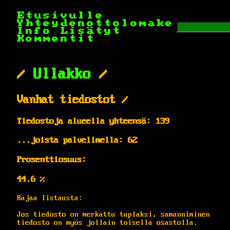
Etusivulle
Yhteydenottolomake
Info
Lisätyt
Kommentit
/
Ullakko
/
Vanhat tiedostot /
Tiedostoja alueella yhteensä: 139
...joista palvelimella: 62
Prosenttiosuus:
44.6 %
Rajaa listausta:
Jos tiedosto on merkattu tuplaksi, samanniminen
tiedosto on myös jollain toisella osastolla.