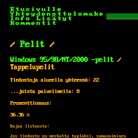
Etusivulle
Yhteydenottolomake
Info
Lisätyt
Kommentit
/
Pelit
/
Windows 95/98/NT/2000 -pelit
/
Tappelupelit
Tiedostoja alueella yhteensä: 22
...joista palvelimella: 8
Prosenttiosuus:
36.36 %
Rajaa listausta:
Jos tiedosto on merkattu tuplaksi, samanniminen