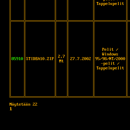
Tappelupelit
Pelit /
Windows
2,7
85910
STIDEA10.ZIP
27.7.2002
95/98/NT/2000
Mt
-pelit /
Tappelupelit
Näytetään 22
1