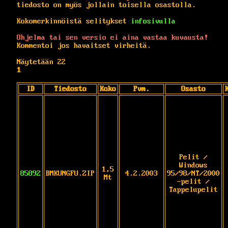
tiedosto on myös jollain toisella osastolla.
Kokomerkinnöistä selitykset
infosivulla
Ohjelma tai sen versio ei aina vastaa kuvausta!
Kommentoi jos havaitset virheitä.
Näytetään 22
1
ID
Tiedosto
Koko
Pvm.
Osasto
Pelit /
Windows
1,5
85892
BMKUNGFU.ZIP
4.2.2003
95/98/NT/2000
Mt
-pelit /
Tappelupelit