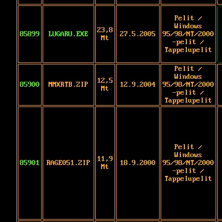
Pelit /
Windows
23,8
85899
LUGARU.EXE
27.5.2005
95/98/NT/2000
Mt
-pelit /
Tappelupelit
Pelit /
Windows
12,5
85900
MMXRTB.ZIP
12.9.2004
95/98/NT/2000
Mt
-pelit /
Tappelupelit
Pelit /
Windows
11,9
85901
RAGE051.ZIP
18.9.2000
95/98/NT/2000
Mt
-pelit /
Tappelupelit