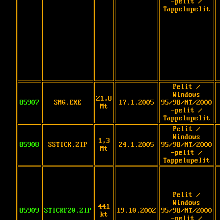
-pelit /
Tappelupelit
Pelit /
Windows
21,8
85907
SMG.EXE
17.1.2005
95/98/NT/2000
Mt
-pelit /
Tappelupelit
Pelit /
Windows
1,3
85908
SSTICK.ZIP
24.1.2005
95/98/NT/2000
Mt
-pelit /
Tappelupelit
Pelit /
Windows
441
85909
STICKF20.ZIP
19.10.2002
95/98/NT/2000
kt
-pelit /