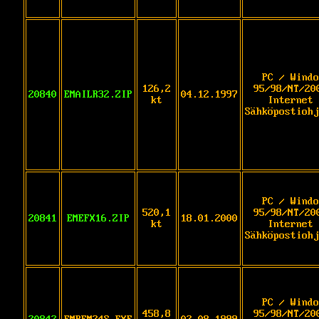
PC / Windo
126,2
95/98/NT/20
20840
EMAILR32.ZIP
04.12.1997
kt
Internet 
Sähköpostiohj
PC / Windo
520,1
95/98/NT/20
20841
EMEFX16.ZIP
18.01.2000
kt
Internet 
Sähköpostiohj
PC / Windo
458,8
95/98/NT/20