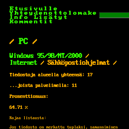
Etusivulle
Yhteydenottolomake
Info
Lisätyt
Kommentit
/
PC
/
Windows 95/98/NT/2000
/
Internet
/ Sähköpostiohjelmat /
Tiedostoja alueella yhteensä: 17
...joista palvelimella: 11
Prosenttiosuus:
64.71 %
Rajaa listausta:
Jos tiedosto on merkattu tuplaksi, samanniminen