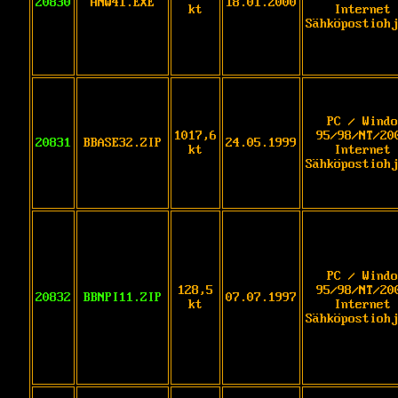
20830
ANW41.EXE
18.01.2000
kt
Internet 
Sähköpostiohj
PC / Windo
1017,6
95/98/NT/20
20831
BBASE32.ZIP
24.05.1999
kt
Internet 
Sähköpostiohj
PC / Windo
128,5
95/98/NT/20
20832
BBNPI11.ZIP
07.07.1997
kt
Internet 
Sähköpostiohj