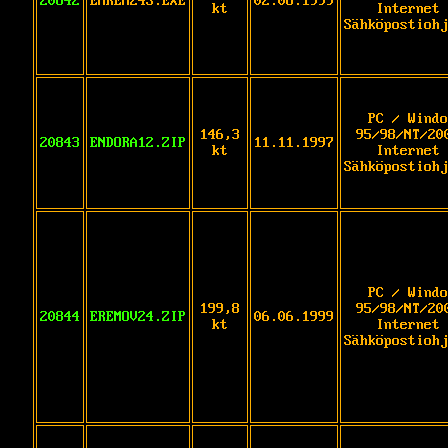
20842
EMREM24S.EXE
02.08.1999
kt
Internet 
Sähköpostiohj
PC / Windo
146,3
95/98/NT/20
20843
ENDORA12.ZIP
11.11.1997
kt
Internet 
Sähköpostiohj
PC / Windo
199,8
95/98/NT/20
20844
EREMOV24.ZIP
06.06.1999
kt
Internet 
Sähköpostiohj