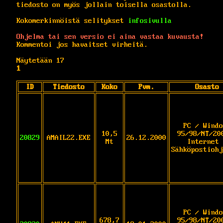
tiedosto on myös jollain toisella osastolla.
Kokomerkinnöistä selitykset
infosivulla
Ohjelma tai sen versio ei aina vastaa kuvausta!
Kommentoi jos havaitset virheitä.
Näytetään 17
1
ID
Tiedosto
Koko
Pvm.
Osasto
PC / Windo
10,5
95/98/NT/20
20829
AMAIL22.EXE
26.12.2000
Mt
Internet 
Sähköpostiohj
PC / Windo
678,7
95/98/NT/20