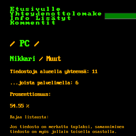
Etusivulle
Yhteydenottolomake
Info
Lisätyt
Kommentit
/
PC
/
Nikkari
/ Muut
Tiedostoja alueella yhteensä: 11
...joista palvelimella: 6
Prosenttiosuus:
54.55 %
Rajaa listausta:
Jos tiedosto on merkattu tuplaksi, samanniminen
tiedosto on myös jollain toisella osastolla.