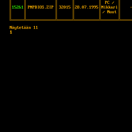
PC /
15261
PNPBIOS.ZIP
32015
28.07.1995
Nikkari
/ Muut
Näytetään 11
1