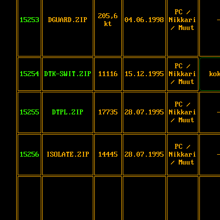
PC /
205,6
15253
DGUARD.ZIP
04.06.1998
Nikkari
kt
/ Muut
PC /
15254
DTK-SWIT.ZIP
11116
15.12.1995
Nikkari
ko
/ Muut
PC /
15255
DTPL.ZIP
17735
28.07.1995
Nikkari
/ Muut
PC /
15256
ISOLATE.ZIP
14445
28.07.1995
Nikkari
/ Muut