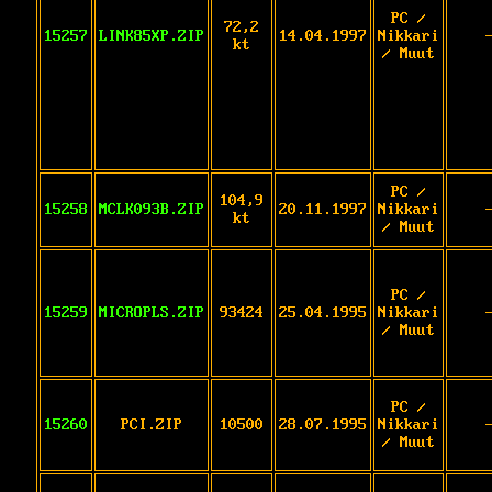
PC /
72,2
15257
LINK85XP.ZIP
14.04.1997
Nikkari
kt
/ Muut
PC /
104,9
15258
MCLK093B.ZIP
20.11.1997
Nikkari
kt
/ Muut
PC /
15259
MICROPLS.ZIP
93424
25.04.1995
Nikkari
/ Muut
PC /
15260
PCI.ZIP
10500
28.07.1995
Nikkari
/ Muut