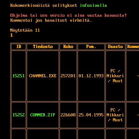
Kokomerkinnöistä selitykset
infosivulla
Ohjelma tai sen versio ei aina vastaa kuvausta!
Kommentoi jos havaitset virheitä.
Näytetään 11
1
ID
Tiedosto
Koko
Pvm.
Osasto
Komm
PC /
15251
CHANNEL.EXE
257201
01.12.1993
Nikkari
/ Muut
PC /
15252
CONNER.ZIP
226608
25.04.1995
Nikkari
/ Muut