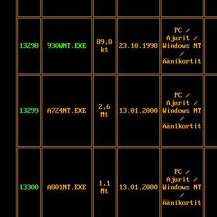
PC /
Ajurit /
89,8
13298
930WNT.EXE
23.10.1998
Windows NT
kt
/
Äänikortit
PC /
Ajurit /
2,6
13299
A724NT.EXE
13.01.2000
Windows NT
Mt
/
Äänikortit
PC /
Ajurit /
1,1
13300
A801NT.EXE
13.01.2000
Windows NT
Mt
/
Äänikortit