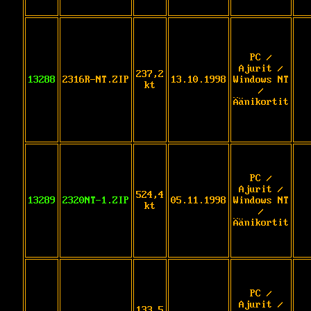
PC /
Ajurit /
237,2
13288
2316R-NT.ZIP
13.10.1998
Windows NT
kt
/
Äänikortit
PC /
Ajurit /
524,4
13289
2320NT-1.ZIP
05.11.1998
Windows NT
kt
/
Äänikortit
PC /
Ajurit /
133,5