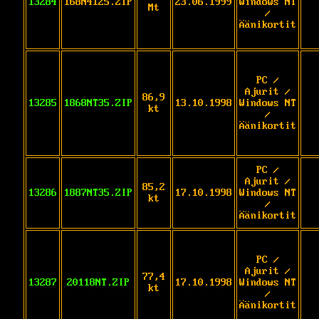
13284
168N4125.ZIP
23.06.1999
Windows NT
Mt
/
Äänikortit
PC /
Ajurit /
86,9
13285
1868NT35.ZIP
13.10.1998
Windows NT
kt
/
Äänikortit
PC /
Ajurit /
85,2
13286
1887NT35.ZIP
17.10.1998
Windows NT
kt
/
Äänikortit
PC /
Ajurit /
77,4
13287
20118NT.ZIP
17.10.1998
Windows NT
kt
/
Äänikortit