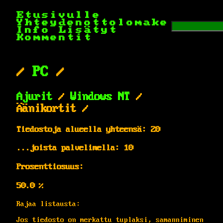
Etusivulle
Yhteydenottolomake
Info
Lisätyt
Kommentit
/
PC
/
Ajurit
/
Windows NT
/
Äänikortit /
Tiedostoja alueella yhteensä: 20
...joista palvelimella: 10
Prosenttiosuus:
50.0 %
Rajaa listausta:
Jos tiedosto on merkattu tuplaksi, samanniminen