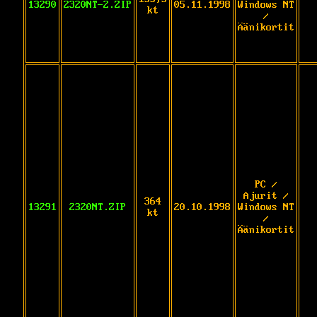
13290
2320NT-2.ZIP
05.11.1998
Windows NT
kt
/
Äänikortit
PC /
Ajurit /
364
13291
2320NT.ZIP
20.10.1998
Windows NT
kt
/
Äänikortit