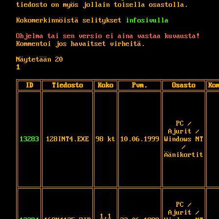
tiedosto on myös jollain toisella osastolla.
Kokomerkinnöistä selitykset
infosivulla
Ohjelma tai sen versio ei aina vastaa kuvausta!
Kommentoi jos havaitset virheitä.
Näytetään 20
1
ID
Tiedosto
Koko
Pvm.
Osasto
Ko
PC /
Ajurit /
13283
128INT4.EXE
98 kt
10.06.1999
Windows NT
/
Äänikortit
PC /
Ajurit /
1,1