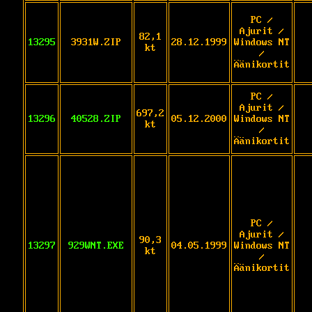
PC /
Ajurit /
82,1
13295
3931W.ZIP
28.12.1999
Windows NT
kt
/
Äänikortit
PC /
Ajurit /
697,2
13296
40528.ZIP
05.12.2000
Windows NT
kt
/
Äänikortit
PC /
Ajurit /
90,3
13297
929WNT.EXE
04.05.1999
Windows NT
kt
/
Äänikortit