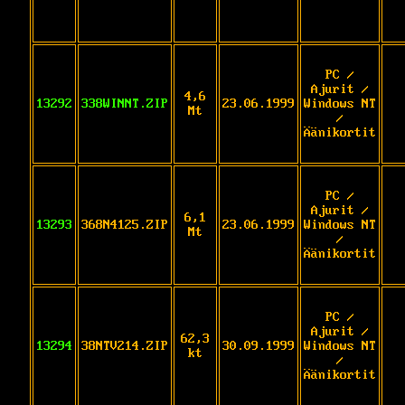
PC /
Ajurit /
4,6
13292
338WINNT.ZIP
23.06.1999
Windows NT
Mt
/
Äänikortit
PC /
Ajurit /
6,1
13293
368N4125.ZIP
23.06.1999
Windows NT
Mt
/
Äänikortit
PC /
Ajurit /
62,3
13294
38NTV214.ZIP
30.09.1999
Windows NT
kt
/
Äänikortit