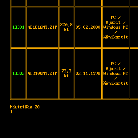
PC /
Ajurit /
220,8
13301
AD1816NT.ZIP
05.02.2000
Windows NT
kt
/
Äänikortit
PC /
Ajurit /
73,3
13302
ALS100NT.ZIP
02.11.1998
Windows NT
kt
/
Äänikortit
Näytetään 20
1