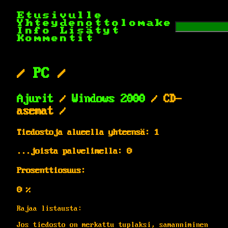
Etusivulle
Yhteydenottolomake
Info
Lisätyt
Kommentit
/
PC
/
Ajurit
/
Windows 2000
/ CD-
asemat /
Tiedostoja alueella yhteensä: 1
...joista palvelimella: 0
Prosenttiosuus:
0 %
Rajaa listausta:
Jos tiedosto on merkattu tuplaksi, samanniminen