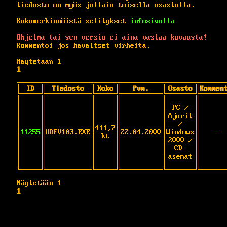
tiedosto on myös jollain toisella osastolla.
Kokomerkinnöistä selitykset
infosivulla
Ohjelma tai sen versio ei aina vastaa kuvausta!
Kommentoi jos havaitset virheitä.
Näytetään 1
1
ID
Tiedosto
Koko
Pvm.
Osasto
Kommen
PC /
Ajurit
/
411,7
11255
UDFV103.EXE
22.04.2000
Windows
-
kt
2000 /
CD-
asemat
Näytetään 1
1