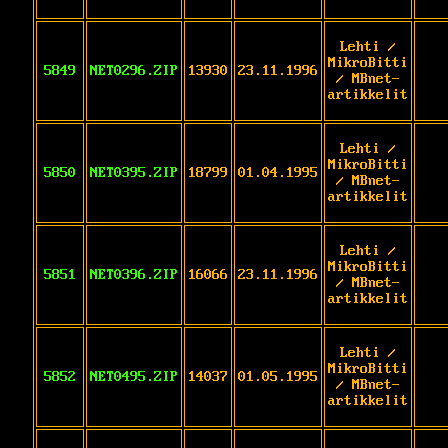
Lehti /
MikroBitti
5849
NET0296.ZIP
13930
23.11.1996
/ MBnet-
artikkelit
Lehti /
MikroBitti
5850
NET0395.ZIP
18799
01.04.1995
/ MBnet-
artikkelit
Lehti /
MikroBitti
5851
NET0396.ZIP
16066
23.11.1996
/ MBnet-
artikkelit
Lehti /
MikroBitti
5852
NET0495.ZIP
14037
01.05.1995
/ MBnet-
artikkelit