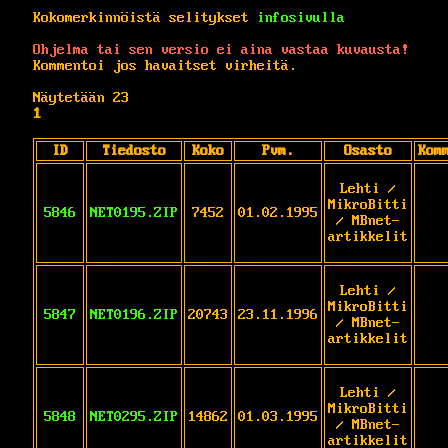
Kokomerkinnöistä selitykset
infosivulla
Ohjelma tai sen versio ei aina vastaa kuvausta!
Kommentoi jos havaitset virheitä.
Näytetään 23
1
ID
Tiedosto
Koko
Pvm.
Osasto
Kom
Lehti /
MikroBitti
5846
NET0195.ZIP
7452
01.02.1995
/ MBnet-
artikkelit
Lehti /
MikroBitti
5847
NET0196.ZIP
20743
23.11.1996
/ MBnet-
artikkelit
Lehti /
MikroBitti
5848
NET0295.ZIP
14862
01.03.1995
/ MBnet-
artikkelit