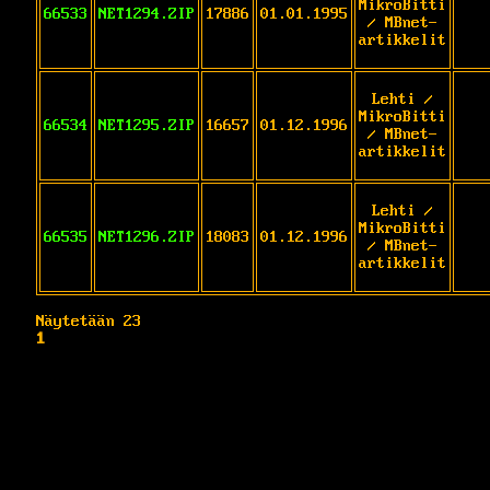
MikroBitti
66533
NET1294.ZIP
17886
01.01.1995
/ MBnet-
artikkelit
Lehti /
MikroBitti
66534
NET1295.ZIP
16657
01.12.1996
/ MBnet-
artikkelit
Lehti /
MikroBitti
66535
NET1296.ZIP
18083
01.12.1996
/ MBnet-
artikkelit
Näytetään 23
1