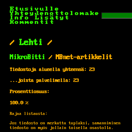
Etusivulle
Yhteydenottolomake
Info
Lisätyt
Kommentit
/
Lehti
/
MikroBitti
/ MBnet-artikkelit
Tiedostoja alueella yhteensä: 23
...joista palvelimella: 23
Prosenttiosuus:
100.0 %
Rajaa listausta:
Jos tiedosto on merkattu tuplaksi, samanniminen
tiedosto on myös jollain toisella osastolla.