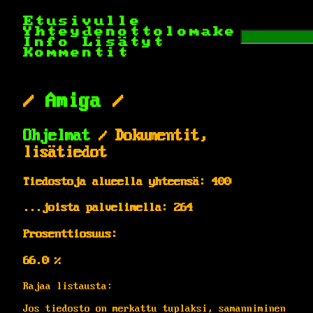
Etusivulle
Yhteydenottolomake
Info
Lisätyt
Kommentit
/
Amiga
/
Ohjelmat
/ Dokumentit,
lisätiedot
Tiedostoja alueella yhteensä: 400
...joista palvelimella: 264
Prosenttiosuus:
66.0 %
Rajaa listausta:
Jos tiedosto on merkattu tuplaksi, samanniminen