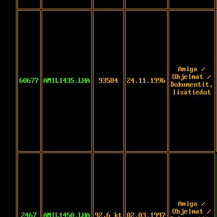
Amiga /
Ohjelmat /
60677
AMIL1435.LHA
93584
24.11.1996
Dokumentit,
lisätiedot
Amiga /
Ohjelmat /
2467
AMIL1450.LHA
92,6 kt
02.03.1997