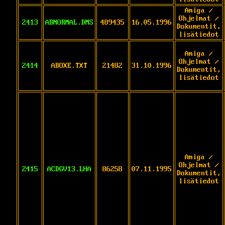
Amiga /
Ohjelmat /
2413
ABNORMAL.DMS
489435
16.05.1996
Dokumentit,
lisätiedot
Amiga /
Ohjelmat /
2414
ABOXE.TXT
21482
31.10.1996
Dokumentit,
lisätiedot
Amiga /
Ohjelmat /
2415
ACDGV13.LHA
86258
07.11.1995
Dokumentit,
lisätiedot