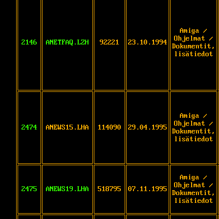
Amiga /
Ohjelmat /
2146
ANETFAQ.LZH
92221
23.10.1994
Dokumentit,
lisätiedot
Amiga /
Ohjelmat /
2474
ANEWS15.LHA
114090
29.04.1995
Dokumentit,
lisätiedot
Amiga /
Ohjelmat /
2475
ANEWS19.LHA
518795
07.11.1995
Dokumentit,
lisätiedot