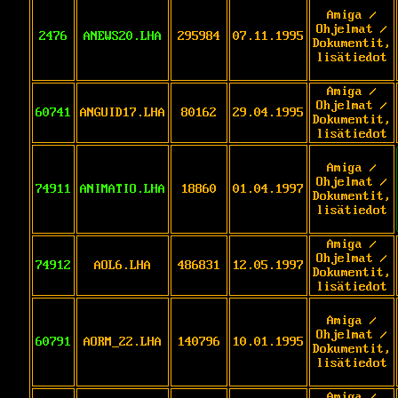
Amiga /
Ohjelmat /
2476
ANEWS20.LHA
295984
07.11.1995
Dokumentit,
lisätiedot
Amiga /
Ohjelmat /
60741
ANGUID17.LHA
80162
29.04.1995
Dokumentit,
lisätiedot
Amiga /
Ohjelmat /
74911
ANIMATIO.LHA
18860
01.04.1997
Dokumentit,
lisätiedot
Amiga /
Ohjelmat /
74912
AOL6.LHA
486831
12.05.1997
Dokumentit,
lisätiedot
Amiga /
Ohjelmat /
60791
AORM_22.LHA
140796
10.01.1995
Dokumentit,
lisätiedot
Amiga /