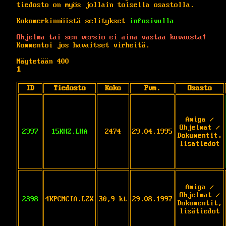
tiedosto on myös jollain toisella osastolla.
Kokomerkinnöistä selitykset
infosivulla
Ohjelma tai sen versio ei aina vastaa kuvausta!
Kommentoi jos havaitset virheitä.
Näytetään 400
1
ID
Tiedosto
Koko
Pvm.
Osasto
Amiga /
Ohjelmat /
2397
15KHZ.LHA
2474
29.04.1995
Dokumentit,
lisätiedot
Amiga /
Ohjelmat /
2398
4KPCMCIA.LZX
30,9 kt
29.08.1997
Dokumentit,
lisätiedot