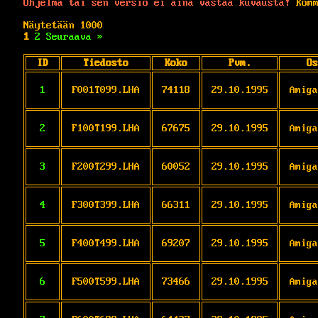
Ohjelma tai sen versio ei aina vastaa kuvausta!
Komm
Näytetään 1000
1
2
Seuraava »
ID
Tiedosto
Koko
Pvm.
Os
1
F001T099.LHA
74118
29.10.1995
Amiga
2
F100T199.LHA
67675
29.10.1995
Amiga
3
F200T299.LHA
60052
29.10.1995
Amiga
4
F300T399.LHA
66311
29.10.1995
Amiga
5
F400T499.LHA
69207
29.10.1995
Amiga
6
F500T599.LHA
73466
29.10.1995
Amiga