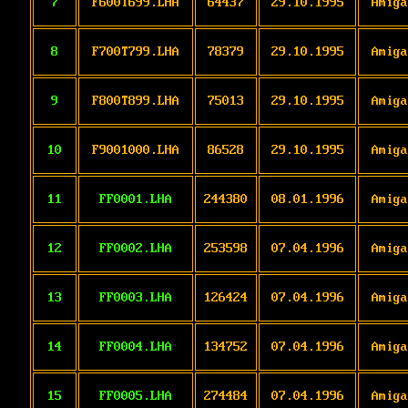
7
F600T699.LHA
64437
29.10.1995
Amiga
8
F700T799.LHA
78379
29.10.1995
Amiga
9
F800T899.LHA
75013
29.10.1995
Amiga
10
F9001000.LHA
86528
29.10.1995
Amiga
11
FF0001.LHA
244380
08.01.1996
Amiga
12
FF0002.LHA
253598
07.04.1996
Amiga
13
FF0003.LHA
126424
07.04.1996
Amiga
14
FF0004.LHA
134752
07.04.1996
Amiga
15
FF0005.LHA
274484
07.04.1996
Amiga