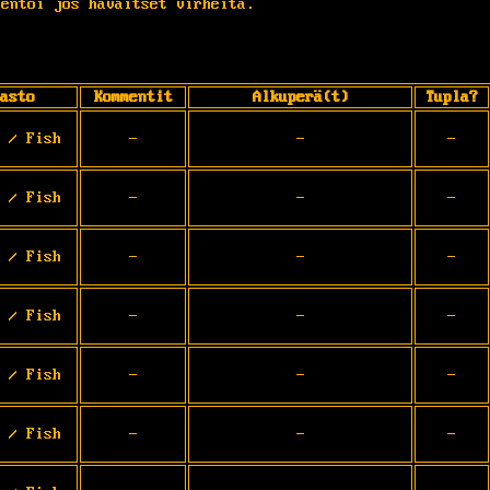
entoi jos havaitset virheitä.
asto
Kommentit
Alkuperä(t)
Tupla?
 / Fish
-
-
-
 / Fish
-
-
-
 / Fish
-
-
-
 / Fish
-
-
-
 / Fish
-
-
-
 / Fish
-
-
-