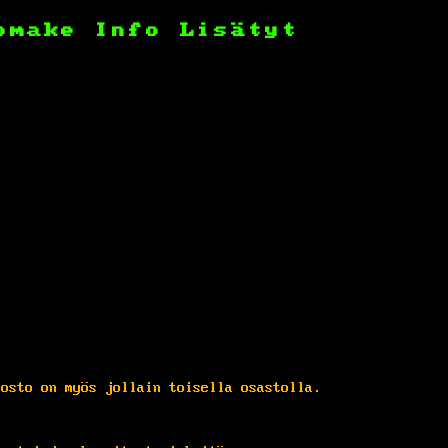
omake
Info
Lisätyt
dosto on myös jollain toisella osastolla.